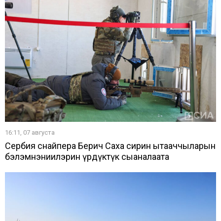
16:11, 07 августа
Сербия снайпера Берич Саха сирин ытааччыларын
бэлэмнэниилэрин үрдүктүк сыаналаата