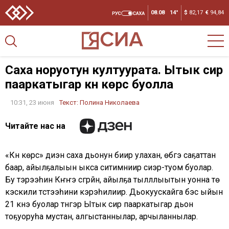
08.08
14°
$
82,17
€
94,84
Саха норуотун култуурата. Ытык сир
пааркатыгар күнү көрсүү буолла
10:31, 23 июня
Текст:
Полина Николаева
Читайте нас на
«Күнү көрсүү» диэн саха дьонун биир улахан, өбүгэ саҕаттан
баар, айылҕалыын ыкса ситимниир сиэр-туом буолар.
Бу тэрээһин Күҥҥэ сүгүрүйүүнү, айылҕа тылллыытын уонна үтүө
кэскили түстээһини кэрэһилиир. Дьокуускайга бэс ыйын
21 күнэ буолар түүнүгэр Ытык сир пааркатыгар дьон
тоҕуоруһа мустан, алгыстаннылар, арчыланнылар.