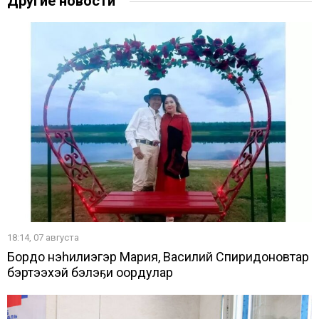
Другие новости
18:14, 07 августа
Бордоҥ нэһилиэгэр Мария, Василий Спиридоновтар
бэртээхэй бэлэҕи оҥордулар