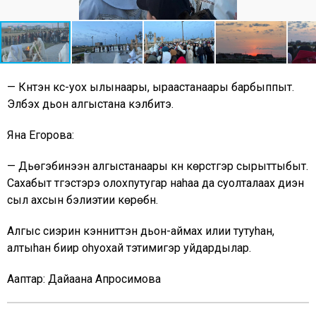
— Күнтэн күүс-уох ылынаары, ыраастанаары барбыппыт.
Элбэх дьон алгыстана кэлбитэ.
Яна Егорова:
— Дьүөгэбинээн алгыстанаары күн көрсүүтүгэр сырыттыбыт.
Сахабыт түгэстэрэ олохпутугар наhаа да суолталаах диэн
сыл ахсын бэлиэтии көрөбүн.
Алгыс сиэрин кэнниттэн дьон-аймах илии тутуhан,
алтыhан биир оhуохай тэтимигэр уйдардылар.
Ааптар: Дайаана Апросимова