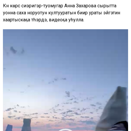
Күнү көрсүү сиэригэр-туомугар Анна Захарова сырытта
уонна саха норуотун култууратын биир ураты эйгэтин
хаартыскаҕа түһэрдэ, видеоҕа уһулла.
Видеоплеер