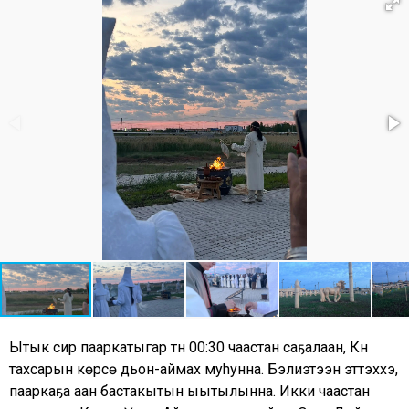
Ытык сир пааркатыгар түүн 00:30 чаастан саҕалаан, Күн
тахсарын көрсө дьон-аймах муhунна. Бэлиэтээн эттэххэ,
пааркаҕа аан бастакытын ыытылынна. Икки чаастан