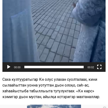
00:00
00:02
Саха култууратыгар Күн олус улахан суолталаах, кини
сылааһыттан уонна уотуттан дьон олоҕо, сүөһү-ас,
хаһаайыстыба табыллыыта тутулуктаах. «Күнү көрсүү»
кэмигэр дьон мустан, айылҕа күүстэригэр махтаналлар.