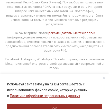
технологий Республики Саха (Якутия). При любом использовании
текстовых материалов ЯСИА на иных ресурсах в сети Интернет
гиперссылка на источник обязательна. Фотографии,
видеоматериалы, и иные мультимедийные продукты могут быть
использованы только с письменного согласия редакции и
учредителя.
На сайте применяются
рекомендательные технологии
(информационные технологии предоставления информации на
основе сбора, систематизации и анализа сведений, относящихся к
предпочтениям пользователей сети «Интернет», находящихся на
территории РФ).
Facebook, Instagram, WhatsApp, Threads — принадлежат компании
Meta, признанной экстремистской организацией и запрещенной в
России.
Используя сайт sakha.ysia.ru, Вы соглашаетесь с
Адрес редакции: 677000, г. Якутск, ул. Орджоникидзе, 31.
использованием файлов cookie, которые указаны
E-mail: ysia1@yandex.ru Телефон: (4112) 34-13-89
в
Политике обработки персональных данных
18+
ОК