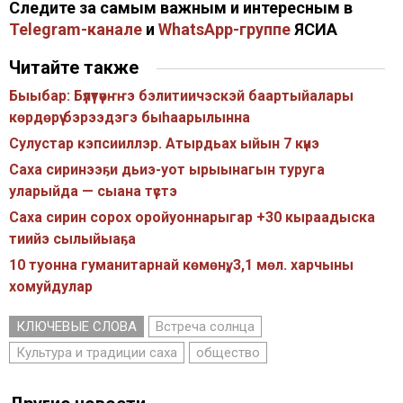
Следите за самым важным и интересным в
Telegram-канале
и
WhatsApp-группе
ЯСИА
Читайте также
Быыбар: Бүлүтүөҥҥэ бэлитиичэскэй баартыйалары
көрдөрүү бэрээдэгэ быһаарылынна
Сулустар кэпсииллэр. Атырдьах ыйын 7 күнэ
Саха сиринээҕи дьиэ-уот ырыынагын туруга
уларыйда — сыана түстэ
Саха сирин сорох оройуоннарыгар +30 кыраадыска
тиийэ сылыйыаҕа
10 туонна гуманитарнай көмөнү, 3,1 мөл. харчыны
хомуйдулар
КЛЮЧЕВЫЕ СЛОВА
Встреча солнца
Культура и традиции саха
общество