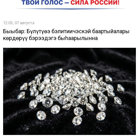
12:03, 07 августа
Быыбар: Бүлүтүөҥҥэ бэлитиичэскэй баартыйалары
көрдөрүү бэрээдэгэ быһаарылынна