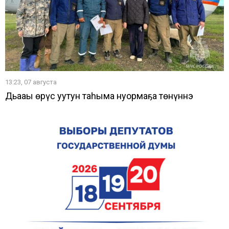
13:23, 07 августа
Дьааҥы өрүс уутун таһыма нуормаҕа төнүннэ