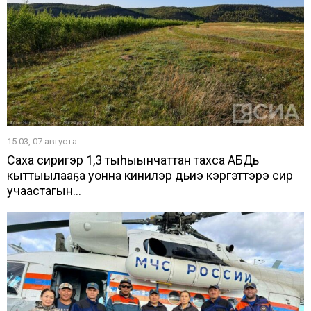
15:03, 07 августа
Саха сиригэр 1,3 тыһыынчаттан тахса АБДь
кыттыылааҕа уонна кинилэр дьиэ кэргэттэрэ сир
учаастагын...