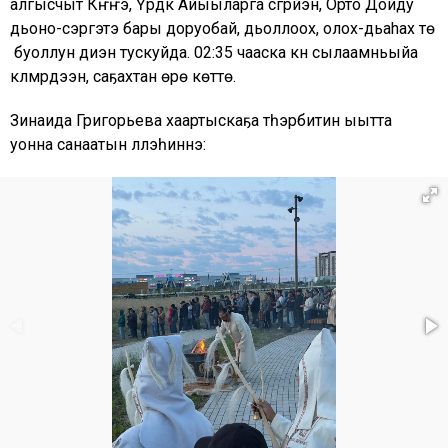
алгысчыт Күҥҥэ, Үрдүк Айыыларга сүгүрүйэн, Орто Дойду
дьоно-сэргэтэ бары доруобай, дьоллоох, олох-дьаhах үтүө
буоллун диэн тускуйда. 02:35 чааска күн сылаамньыйа
күлүмүрдээн, саҕахтан өрө көттө.
Зинаида Григорьева хаартыскаҕа түһэрбитин ыытта
уонна санаатын үллэһиннэ: