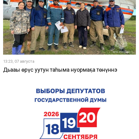
13:23, 07 августа
Дьааҥы өрүс уутун таһыма нуормаҕа төнүннэ