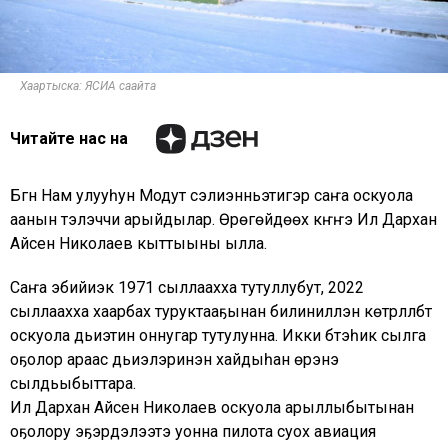
Хаартыска: ЯСИА саайта
Читайте нас на
Бүгүн Нам улууһун Модут сэлиэнньэтигэр саҥа оскуола
аанын тэлэччи арыйдылар. Өрөгөйдөөх күҥҥэ Ил Дархан
Айсен Николаев кыттыыны ылла.
Саҥа эбийиэк 1971 сыллаахха тутуллубут, 2022
сыллаахха хаарбах туруктааҕынан билиниллэн көтүрүллүбүт
оскуола дьиэтин оннугар тутулунна. Икки бүтэһик сылга
оҕолор араас дьиэлэринэн хайдыһан үөрэнэ
сылдьыбыттара.
Ил Дархан Айсен Николаев оскуола арыллыбытынан
оҕолору эҕэрдэлээтэ уонна пилота суох авиация