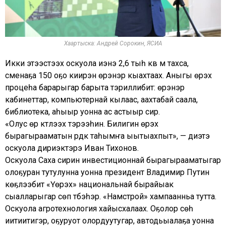
Хаартыска: Андрей Сорокин, ЯСИА
Икки этээстээх оскуола иэнэ 2,6 тыһ кв м тахса,
сменаҕа 150 оҕо киирэн үөрэнэр кыахтаах. Аныгы үөрэх
процеһа барарыгар барыта тэриллибит: үөрэнэр
кабинеттар, компьютернай кылаас, аахтабай саала,
библиотека, аһыыр уонна ас астыыр сир.
«Олус өр күүтүүлээх тэрээһин. Билигин үөрэх
бырагырааматын үрдүк таһымҥа ыытыахпыт», — диэтэ
оскуола дириэктэрэ Иван Тихонов.
Оскуола Саха сирин инвестиционнай бырагырааматыгар
олоҕуран тутулунна уонна президент Владимир Путин
көҕүлээбит «Үөрэх» национальнай бырайыак
сыалларыгар сөп түбэһэр. «Намстрой» хампаанньа тутта.
Оскуола агротехнология хайысхалаах. Оҕолор сүөһү
иитиитигэр, оҕуруот олордуутугар, автодьыалаҕа уонна