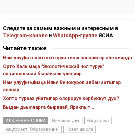
Следите за самым важным и интересным в
Telegram-канале
и
WhatsApp-группе
ЯСИА
Читайте также
Нам улууһун олохтоохторун тиэргэннэригэр эhэ киирдэ
Орто Халымаҕа "Экологическай чөл турук"
национальнай бырайыак үлэлиир
Нам улууһун ыһыаҕа Илья Винокуров албан аатыгар
ананар
Хопто тураах уйатыгар олорорун көрбүккүт дуо?
Быдан дьылларга быраһаай, Ярикпыт...
КЛЮЧЕВЫЕ СЛОВА
Намский улус
Нацпроект
нацпроект "Образование"
Новая школа