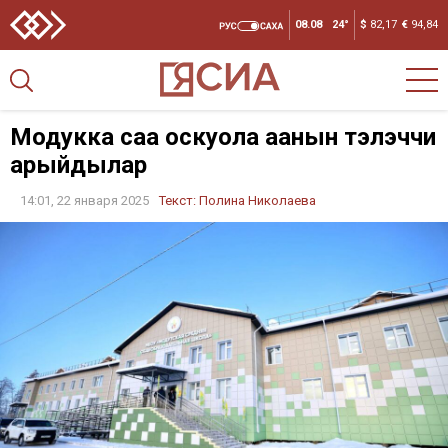
08.08
24°
$
82,17
€
94,84
Модукка саҥа оскуола аанын тэлэччи
арыйдылар
14:01, 22 января 2025
Текст:
Полина Николаева