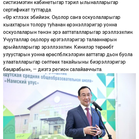
систиэмэтин кабинетыгар тэрил ылыналларыгар
сертификат туттарда.
«Өр күүтүүлээх эбийиэк. Оҕолор саҥа оскуолаларыгар
кыахтарын толору туһанан үөрэнэллэригэр уонна
оскуолаларын үтүөнэн эрэ ааттаталларыгар эрэллээхпин.
Учууталлар оҕолору үөрэтэллэригэр талааннарын
арыйалларыгар эрэллээхпин. Кинилэр төрөөбүт
улуустарын уонна өрөспүүбүлүкэлэрин ааттатар дьон буола
улааталларыгар сөптөөх такайыыны биэрэллэригэр
баҕарабын», — диэтэ регион салайааччыта.