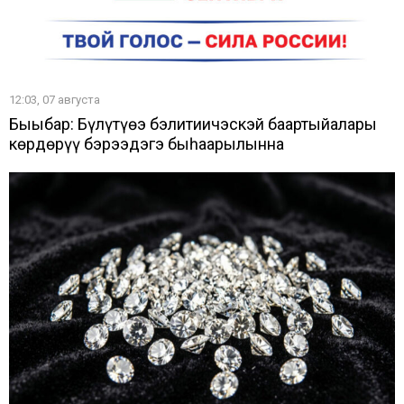
12:03, 07 августа
Быыбар: Бүлүтүөҥҥэ бэлитиичэскэй баартыйалары
көрдөрүү бэрээдэгэ быһаарылынна