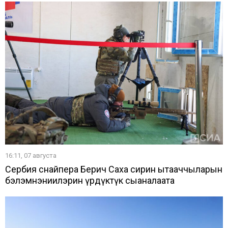
16:11, 07 августа
Сербия снайпера Берич Саха сирин ытааччыларын
бэлэмнэниилэрин үрдүктүк сыаналаата