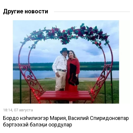
Другие новости
18:14, 07 августа
Бордоҥ нэһилиэгэр Мария, Василий Спиридоновтар
бэртээхэй бэлэҕи оҥордулар