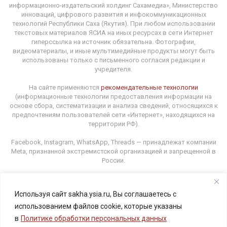
информационно-издательский холдинг Сахамедиа», Министерство
инноваций, цифрового развития и инфокоммуникационных
технологий Республики Саха (Якутия). При любом использовании
текстовых материалов ЯСИА на иных ресурсах в сети Интернет
гиперссылка на источник обязательна. Фотографии,
видеоматериалы, и иные мультимедийные продукты могут быть
использованы только с письменного согласия редакции и
учредителя.
На сайте применяются
рекомендательные технологии
(информационные технологии предоставления информации на
основе сбора, систематизации и анализа сведений, относящихся к
предпочтениям пользователей сети «Интернет», находящихся на
территории РФ).
Facebook, Instagram, WhatsApp, Threads — принадлежат компании
Meta, признанной экстремистской организацией и запрещенной в
России.
Используя сайт sakha.ysia.ru, Вы соглашаетесь с
Адрес редакции: 677000, г. Якутск, ул. Орджоникидзе, 31.
использованием файлов cookie, которые указаны
E-mail: ysia1@yandex.ru Телефон: (4112) 34-13-89
в
Политике обработки персональных данных