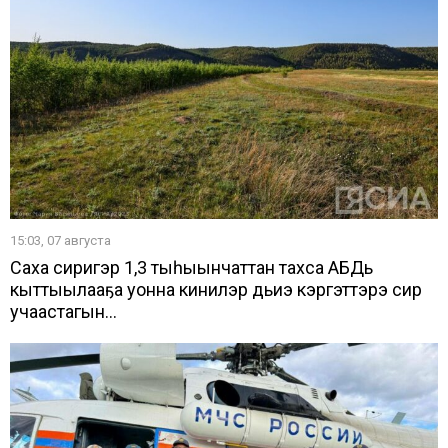
15:03, 07 августа
Саха сиригэр 1,3 тыһыынчаттан тахса АБДь
кыттыылааҕа уонна кинилэр дьиэ кэргэттэрэ сир
учаастагын...