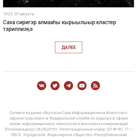
10:27, 07 августа
Саха сиригэр алмааһы кырыылыыр кластер
тэриллиэҕэ
ДАЛЕЕ
Сетевое издание «Якутское-Саха Информационное Агентство»
зарегистрировано в Федеральной службе по надзору в сфере
связи, информационных технологий и массовых коммуникаций
(Роскомнадзор) 06.09.2019 г. Регистрационный номер ЭЛ № ФС 77 —
76613. Учредители: Акционерное общество «Республиканский