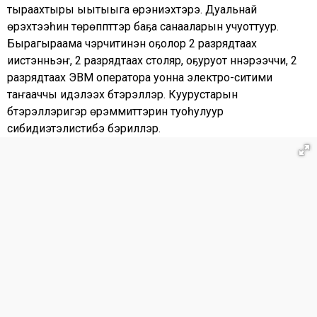
тыраахтыры ыытыыга үөрэниэхтэрэ. Дуальнай
үөрэхтээһин төрөппүттэр баҕа санааларын учуоттуур.
Бырагыраама чэрчитинэн оҕолор 2 разрядтаах
иистэнньэҥ, 2 разрядтаах столяр, оҕуруот үүннэрээччи, 2
разрядтаах ЭВМ оператора уонна электро-ситими
таҥааччы идэлээх бүтэрэллэр. Куурустарын
бүтэрэллэригэр үөрэммиттэрин туоһулуур
сибидиэтэлистибэ бэриллэр.