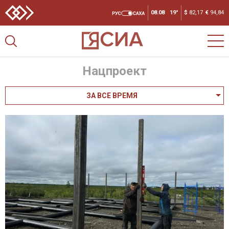
08.08
19°
$
82,17
€
94,84
Нацпроект
ЗА ВСЕ ВРЕМЯ