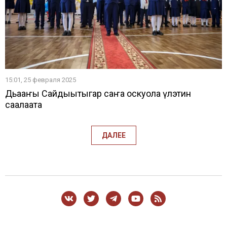
15:01, 25 февраля 2025
Дьааҥы Сайдыытыгар саҥа оскуола үлэтин
саҕалаата
ДАЛЕЕ