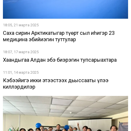
18:05, 21 марта 2025
Саха сирин Арктикатыгар түөрт сыл иһигэр 23
медицина эбийиэгин туттулар
18:07, 17 марта 2025
Хаандыгаҕа Алдан эбэ биэрэгин тупсарыахтара
11:01, 14 марта 2025
Кэбээйигэ икки этээстээх дьыссааты үлэҕэ
киллэрдилэр