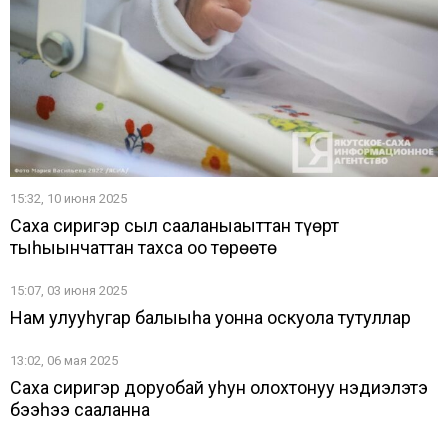
15:32, 10 июня 2025
Саха сиригэр сыл саҕаланыаҕыттан түөрт
тыһыынчаттан тахса оҕо төрөөтө
15:07, 03 июня 2025
Нам улууһугар балыыһа уонна оскуола тутуллар
13:02, 06 мая 2025
Саха сиригэр доруобай уһун олохтонуу нэдиэлэтэ
бэҕэһээ саҕаланна