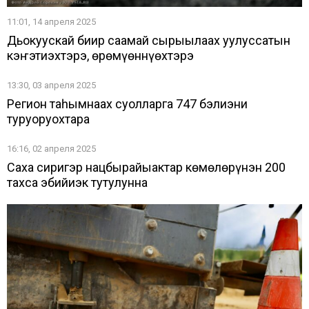
11:01, 14 апреля 2025
Дьокуускай биир саамай сырыылаах уулуссатын
кэҥэтиэхтэрэ, өрөмүөннүөхтэрэ
13:30, 03 апреля 2025
Регион таһымнаах суолларга 747 бэлиэни
туруоруохтара
16:16, 02 апреля 2025
Саха сиригэр нацбырайыактар көмөлөрүнэн 200
тахса эбийиэк тутулунна