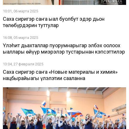
10:01, 06 марта 2025
Саха сиригэр саҥа ыал буолбут эдэр дьон
төлөбүрдэрин туттулар
16:08, 05 марта 2025
Үлэһит дьахталлар пуорумнарыгар элбэх оҕолоох
ыаллары өйүүр миэрэлэр тустарынан кэпсэттилэр
13:04, 27 февраля 2025
Саха сиригэр саҥа «Новые материалы и химия»
нацбырайыагы үлэлэтии саҕаланна