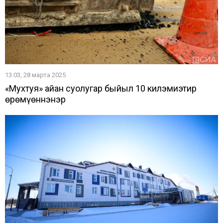
13:03, 28 марта 2025
«Мухтуя» айан суолугар быйыл 10 килэмиэтир
өрөмүөннэнэр