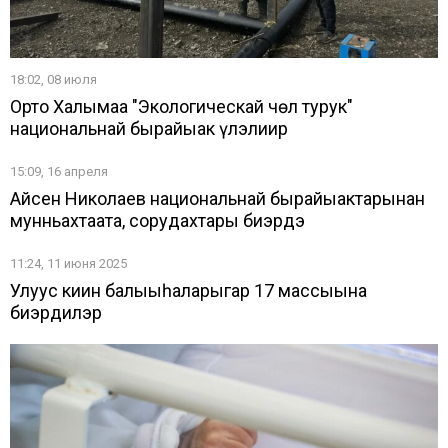
18:02, 08 июля
Орто Халымаҕа "Экологическай чөл турук"
национальнай бырайыак үлэлиир
15:09, 16 апреля
Айсен Николаев национальнай бырайыактарынан
мунньахтаата, сорудахтары биэрдэ
11:24, 11 июня 2025
Улуус киин балыыһаларыгар 17 массыына
биэрдилэр