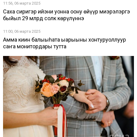
11:56, 06 марта 2025
Саха сиригэр ийэни уонна оҕону өйүүр миэрэлэргэ
быйыл 29 млрд солк көрүлүннэ
11:00, 06 марта 2025
Амма киин балыыһата ыарыыны хонтуруоллуур
саҥа монитордары тутта