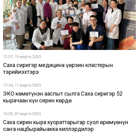
12:07, 13 марта 2025
Саха сиригэр медицина үөрэҕин кластерын
тэрийиэхтэрэ
17:54, 11 марта 2025
ЭКО көмөтүнэн ааспыт сылга Саха сиригэр 52
кырачаан күн сирин көрдө
16:03, 07 марта 2025
Саха сирин кыра куораттарыгар суол өрөмүөнүн
саҥа нацбырайыакка киллэрдилэр