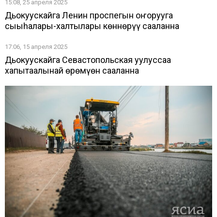
15:08, 25 апреля 2025
Дьокуускайга Ленин проспегын оҥорууга
сыыһалары-халтылары көннөрүү саҕаланна
17:06, 15 апреля 2025
Дьокуускайга Севастопольская уулуссаҕа
хапытаалынай өрөмүөн саҕаланна