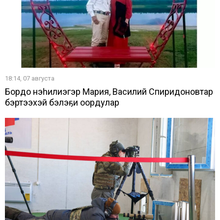
18:14, 07 августа
Бордоҥ нэһилиэгэр Мария, Василий Спиридоновтар
бэртээхэй бэлэҕи оҥордулар