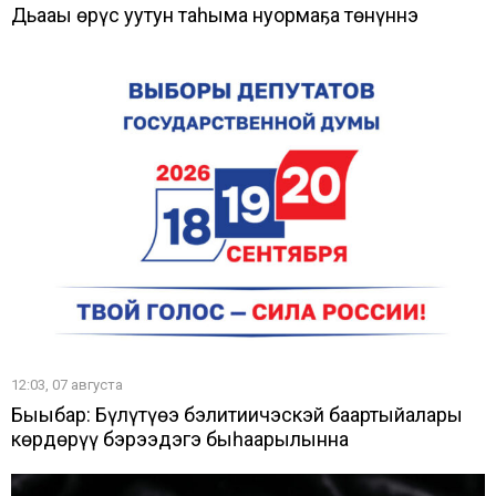
Дьааҥы өрүс уутун таһыма нуормаҕа төнүннэ
12:03, 07 августа
Быыбар: Бүлүтүөҥҥэ бэлитиичэскэй баартыйалары
көрдөрүү бэрээдэгэ быһаарылынна