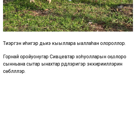
Тиэргэн иһигэр дьиэ кыыллара ыаллаһан олороллор.
Горнай оройуонугар Сивцевтар хоһуолларын оҕолоро
сынньана сытар ынахтар үрдүлэригэр эккирииллэрин
сөбүлүүллэр.