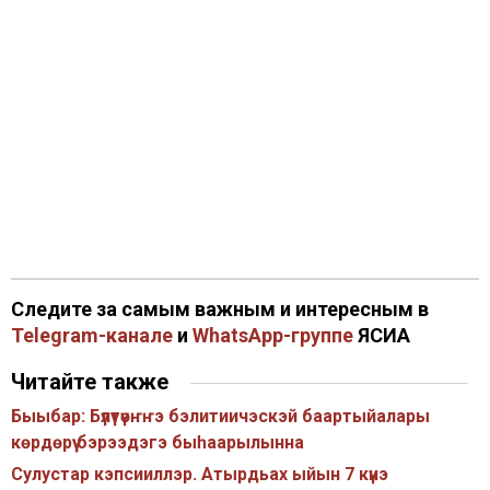
Следите за самым важным и интересным в
Telegram-канале
и
WhatsApp-группе
ЯСИА
Читайте также
Быыбар: Бүлүтүөҥҥэ бэлитиичэскэй баартыйалары
көрдөрүү бэрээдэгэ быһаарылынна
Сулустар кэпсииллэр. Атырдьах ыйын 7 күнэ