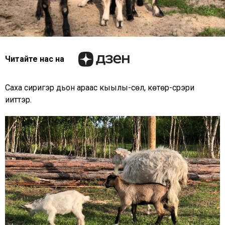
Читайте нас на
Саха сиригэр дьон араас кыылы-сүөлү, көтөрү-сүүрэри
ииттэр.