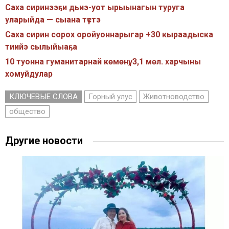
Саха сиринээҕи дьиэ-уот ырыынагын туруга
уларыйда — сыана түстэ
Саха сирин сорох оройуоннарыгар +30 кыраадыска
тиийэ сылыйыаҕа
10 туонна гуманитарнай көмөнү, 3,1 мөл. харчыны
хомуйдулар
КЛЮЧЕВЫЕ СЛОВА
Горный улус
Животноводство
общество
Другие новости