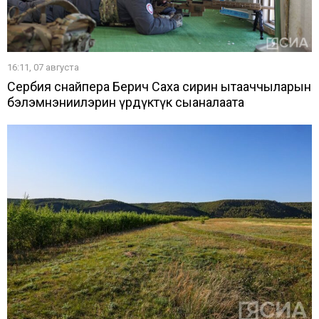
16:11, 07 августа
Сербия снайпера Берич Саха сирин ытааччыларын
бэлэмнэниилэрин үрдүктүк сыаналаата