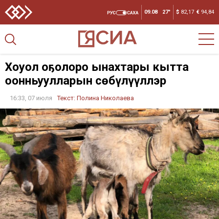
09.08
27°
$
82,17
€
94,84
Хоһуол оҕолоро ынахтары кытта
оонньуулларын сөбүлүүллэр
16:33, 07 июля
Текст:
Полина Николаева