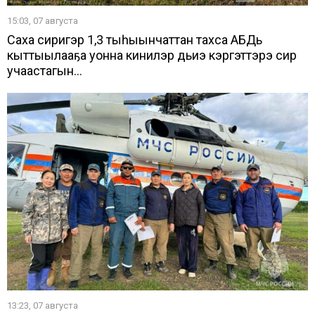
15:03, 07 августа
Саха сиригэр 1,3 тыһыынчаттан тахса АБДь
кыттыылааҕа уонна кинилэр дьиэ кэргэттэрэ сир
учаастагын...
13:23, 07 августа