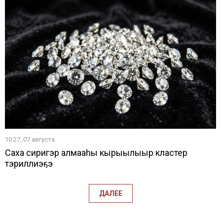
10:27, 07 августа
Саха сиригэр алмааһы кырыылыыр кластер
тэриллиэҕэ
ДАЛЕЕ