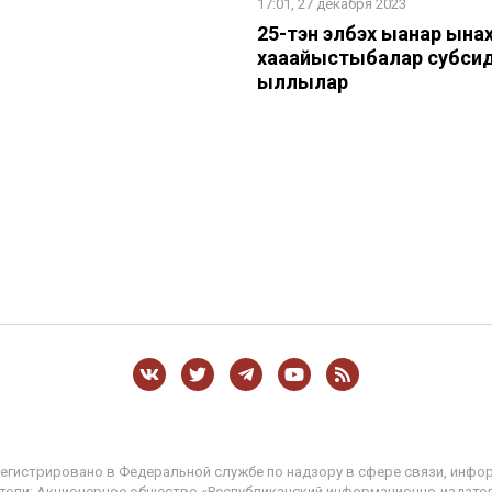
17:01, 27 декабря 2023
25-тэн элбэх ыанар ына
хаһаайыстыбалар субси
ыллылар
регистрировано в Федеральной службе по надзору в сфере связи, инфо
едители: Акционерное общество «Республиканский информационно-издате