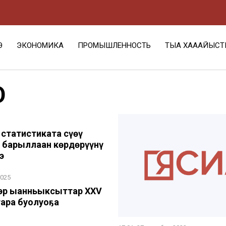
Э
ЭКОНОМИКА
ПРОМЫШЛЕННОСТЬ
ТЫА ХАҺААЙЫСТ
О
 статистиката сүөһү
р барыллаан көрдөрүүнү
э
2025
гэр ыанньыксыттар XXV
тара буолуоҕа