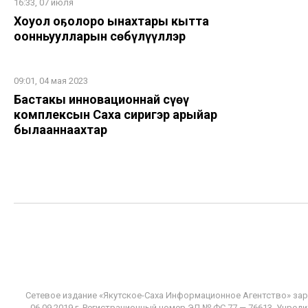
16:33, 07 июля
Хоһуол оҕолоро ынахтары кытта
оонньуулларын сөбүлүүллэр
09:01, 04 мая 2023
Бастакы инновационнай сүөһү
комплексын Саха сиригэр арыйар
былааннаахтар
Сетевое издание «Якутское-Саха Информационное Агентство» за
06.09.2019 г. Регистрационный номер ЭЛ № ФС 77 — 76613. Учр