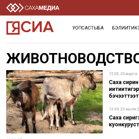
УОПСАСТЫБА
БЭЛИИТИК
ЖИВОТНОВОДСТВ
15:03, 20 марта
Саха сирин
иитиитигэ
бэчээттээт
13:39, 23 июля 
Саха сири
куонкурус