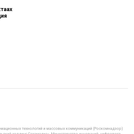
хтаах
дия
рмационных технологий и массовых коммуникаций (Роскомнадзор)
льский холдинг Сахамедиа», Министерство инноваций, цифрового