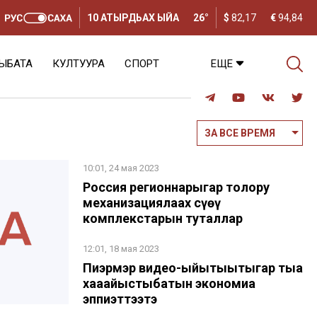
10 АТЫРДЬАХ ЫЙА
26°
$
82,17
€
94,84
ЫБАТА
КУЛТУУРА
СПОРТ
ЕЩЕ
ЗА ВСЕ ВРЕМЯ
10:01, 24 мая 2023
Россия регионнарыгар толору
механизациялаах сүөһү
комплекстарын туталлар
12:01, 18 мая 2023
Пиэрмэр видео-ыйытыытыгар тыа
хаһаайыстыбатын экономиһа
эппиэттээтэ