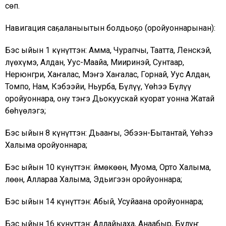
сөп.
Навигация саҕаланыытын болдьоҕо (оройуоннарынан):
Бэс ыйын 1 күнүттэн: Амма, Чурапчы, Таатта, Ленскэй,
Өлүөхүмэ, Алдан, Уус-Маайа, Мииринэй, Сунтаар,
Нерюнгри, Хаҥалас, Мэҥэ Хаҥалас, Горнай, Уус Алдан,
Томпо, Нам, Кэбээйи, Ньурба, Бүлүү, Үөһээ Бүлүү
оройуоннара, ону тэҥэ Дьокуускай куорат уонна Жатай
бөһүөлэгэ;
Бэс ыйын 8 күнүттэн: Дьааҥы, Эбээн-Бытантай, Үөһээ
Халыма оройуоннара;
Бэс ыйын 10 күнүттэн: Өймөкөөн, Муома, Орто Халыма,
Өлөөн, Аллараа Халыма, Эдьигээн оройуоннара;
Бэс ыйын 14 күнүттэн: Абый, Усуйаана оройуоннара;
Бэс ыйын 16 күнүттэн: Аллайыаха, Анаабыр, Булуҥ