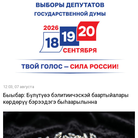
12:03, 07 августа
Быыбар: Бүлүтүөҥҥэ бэлитиичэскэй баартыйалары
көрдөрүү бэрээдэгэ быһаарылынна