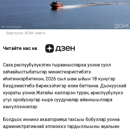
Хаартыска: ЯСИА саайта
Читайте нас на
Саха Өрөспүүбүлүкэтин тырааныспарка уонна суол
хаһаайыстыбатыгар министиэристибэтэ
иһитиннэрбитинэн, 2026 сыл ыам ыйын 18 күнүгэр
биэдэмистибэ бирикээһигэр илии баттанна. Дьокуускай
куораты уонна Жатайы киллэрэн туран, өрөспүүбүлүкэ
үгүс оройуонугар кыра суудуналар айанныыллара
көҥүллэннилэр.
Болдьох иннинэ акваторияҕа тахсыы бобуллар уонна
административнай эппиэккэ тардыллыыны аҕалыан