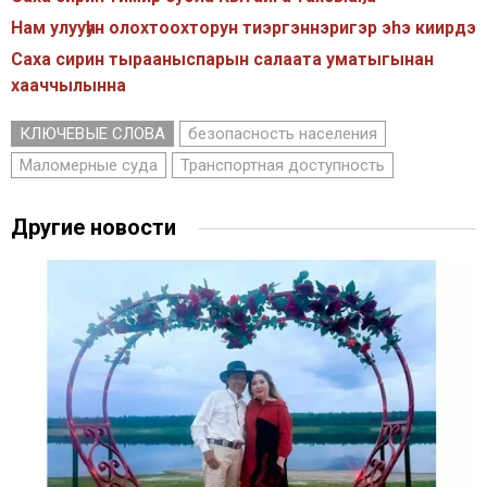
Нам улууһун олохтоохторун тиэргэннэригэр эhэ киирдэ
Саха сирин тырааныспарын салаата уматыгынан
хааччылынна
КЛЮЧЕВЫЕ СЛОВА
безопасность населения
Маломерные суда
Транспортная доступность
Другие новости