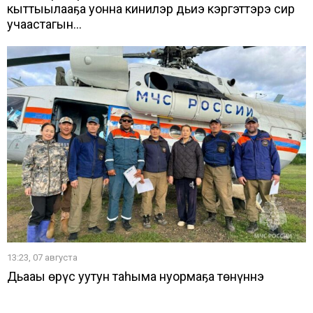
кыттыылааҕа уонна кинилэр дьиэ кэргэттэрэ сир
учаастагын...
13:23, 07 августа
Дьааҥы өрүс уутун таһыма нуормаҕа төнүннэ