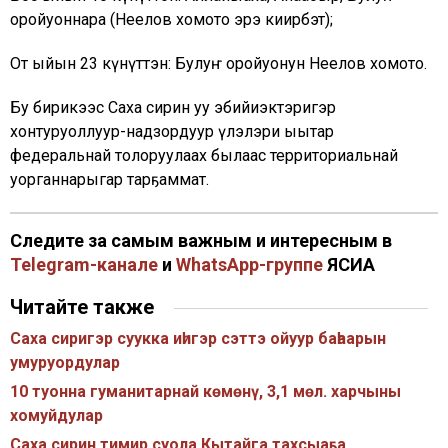
оройуоннара (Неелов хомото эрэ киирбэт);
От ыйын 23 күнүттэн: Булуҥ оройуонун Неелов хомото.
Бу бирикээс Саха сирин уу эбийиэктэригэр
хонтуруоллуур-надзордуур үлэлэри ыытар
федеральнай толоруулаах былаас территориальнай
уорганнарыгар тарҕаммат.
Следите за самым важным и интересным в
Telegram-канале
и
WhatsApp-группе
ЯСИА
Читайте также
Саха сиригэр суукка иһигэр сэттэ ойуур баһаарын
умуруордулар
10 туонна гуманитарнай көмөнү, 3,1 мөл. харчыны
хомуйдулар
Саха сирин тимир суола Кытайга тахсыаҕа