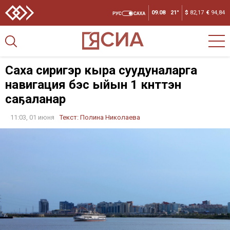
09.08
21°
$
82,17
€
94,84
Саха сиригэр кыра суудуналарга
навигация бэс ыйын 1 күнүттэн
саҕаланар
11:03, 01 июня
Текст:
Полина Николаева