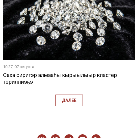
10:27, 07 августа
Саха сиригэр алмааһы кырыылыыр кластер
тэриллиэҕэ
ДАЛЕЕ