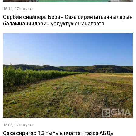
16:11, 07 августа
Сербия снайпера Берич Саха сирин ытааччыларын
бэлэмнэниилэрин үрдүктүк сыаналаата
15:03, 07 августа
Саха сиригэр 1,3 тыһыынчаттан тахса АБДь