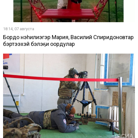
18:14, 07 августа
Бордоҥ нэһилиэгэр Мария, Василий Спиридоновтар
бэртээхэй бэлэҕи оҥордулар