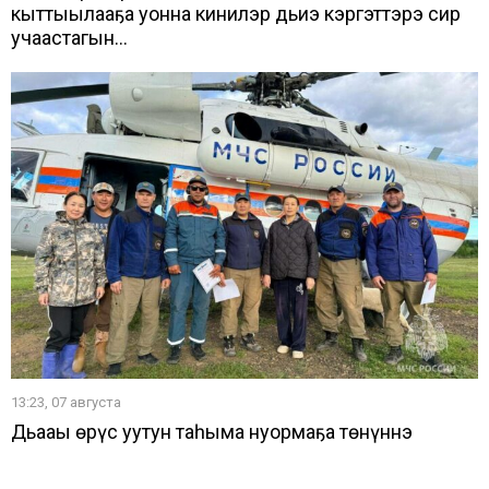
кыттыылааҕа уонна кинилэр дьиэ кэргэттэрэ сир
учаастагын...
13:23, 07 августа
Дьааҥы өрүс уутун таһыма нуормаҕа төнүннэ