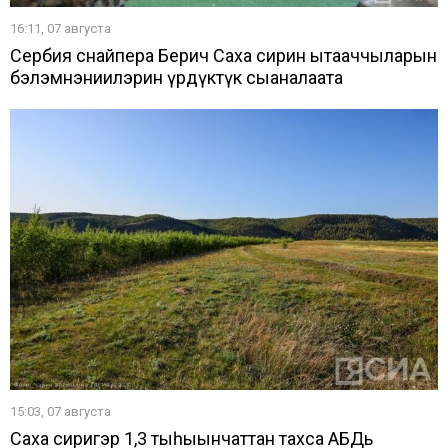
16:11, 07 августа
Сербия снайпера Берич Саха сирин ытааччыларын
бэлэмнэниилэрин үрдүктүк сыаналаата
15:03, 07 августа
Саха сиригэр 1,3 тыһыынчаттан тахса АБДь