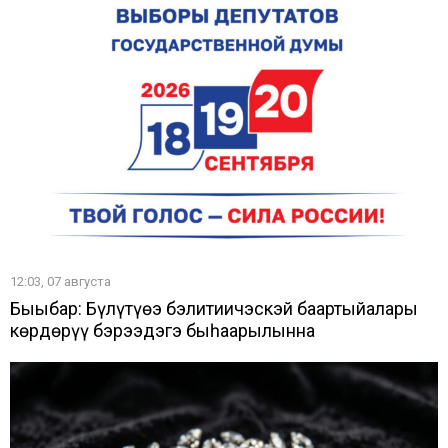
12:03, 07 августа
Быыбар: Бүлүтүөҥҥэ бэлитиичэскэй баартыйалары
көрдөрүү бэрээдэгэ быһаарылынна