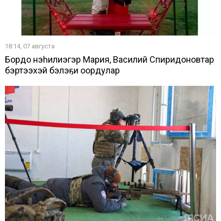
18:14, 07 августа
Бордоҥ нэһилиэгэр Мария, Василий Спиридоновтар
бэртээхэй бэлэҕи оҥордулар