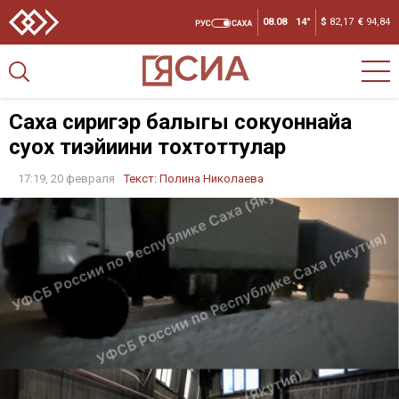
08.08
14°
$
82,17
€
94,84
Саха сиригэр балыгы сокуоннайа
суох тиэйиини тохтоттулар
17:19, 20 февраля
Текст:
Полина Николаева