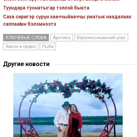
Туундара туонатыгар тэллэй быкта
Саха сиригэр сүрүн хааччыйааччы уматык наадалаах
саппааһын бэлэмнээтэ
КЛЮЧЕВЫЕ СЛОВА
Арктика
Верхнеколымский улус
Закон и право
Рыба
Другие новости