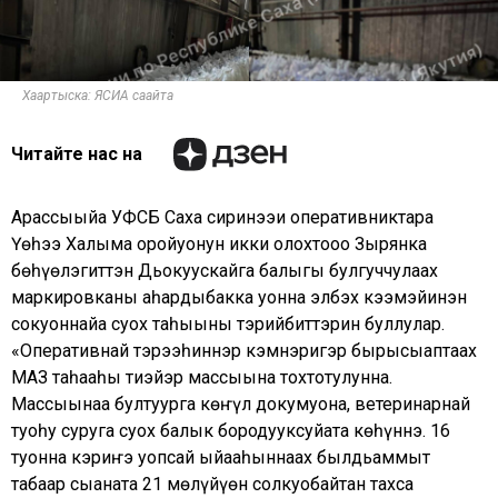
Хаартыска: ЯСИА саайта
Читайте нас на
Арассыыйа УФСБ Саха сиринээҕи оперативниктара
Үөһээ Халыма оройуонун икки олохтооҕо Зырянка
бөһүөлэгиттэн Дьокуускайга балыгы булгуччулаах
маркировканы аһардыбакка уонна элбэх кээмэйинэн
сокуоннайа суох таһыыны тэрийбиттэрин буллулар.
«Оперативнай тэрээһиннэр кэмнэригэр бырысыаптаах
МАЗ таһаҕаһы тиэйэр массыына тохтотулунна.
Массыынаҕа бултуурга көҥүл докумуона, ветеринарнай
туоһу суруга суох балык бородууксуйата көһүннэ. 16
туонна кэриҥэ уопсай ыйааһыннаах былдьаммыт
табаар сыаната 21 мөлүйүөн солкуобайтан тахса