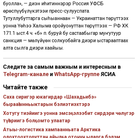
буолла», — диэн иһитиннэрэр Россия УФСБ
өрөспүүбүлүкэтээҕи пресс-сулууспата.
Тутуллубуттарга сыһыаннаан — Украинаттан төрүттээх
уонна Үөһээ Халыма оройуонуттан төрүттээх — РФ ХК
171.1 ыст.4 ч. «б» п. буруй бу састаабыгар муҥутуур
санкция — мөлүйүөн солкуобайга диэри ыстарааптаах
алта сылга диэри хаайыы.
Следите за самым важным и интересным в
Telegram-канале
и
WhatsApp-группе
ЯСИА
Читайте также
Саха сиригэр юкагирдар «Шахадьибэ»
бырааһынньыктарын бэлиэтиэхтэрэ
Хотугу тиэйиигэ уонна эмсэҕэлээбит сирдэри чөлүгэр
түһэриигэ болҕомто улаатар
Атыы-логистика хампаанньата Арктика
олохтоохторуттан айылҕа отонун ыларга бэлэм