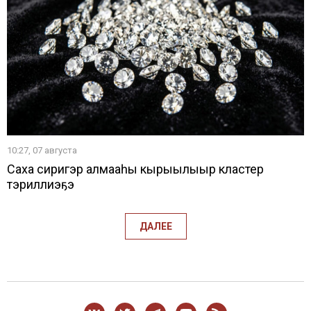
10:27, 07 августа
Саха сиригэр алмааһы кырыылыыр кластер
тэриллиэҕэ
ДАЛЕЕ