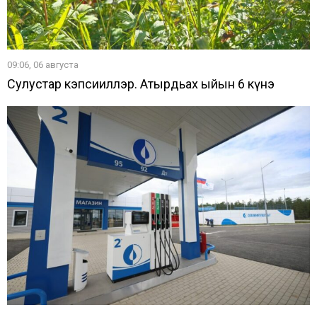
09:06, 06 августа
Сулустар кэпсииллэр. Атырдьах ыйын 6 күнэ