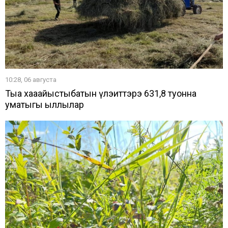
10:28, 06 августа
Тыа хаһаайыстыбатын үлэһиттэрэ 631,8 туонна
уматыгы ыллылар