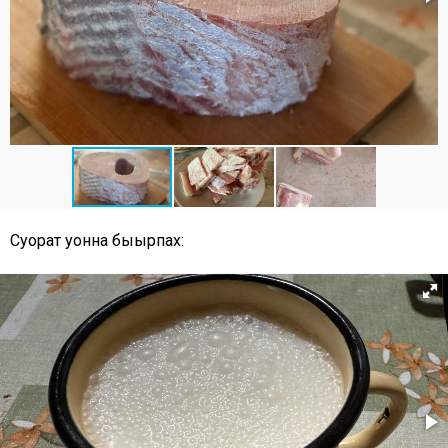
Суорат уонна быырпах: