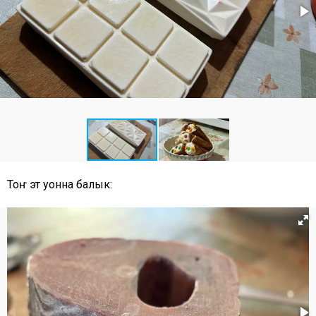
Тоҥ эт уонна балык: