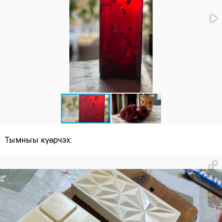
Тымныы күөрчэх: