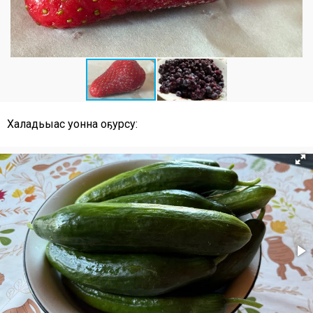
Халадьыас уонна оҕурсу: