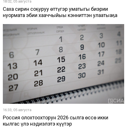
18:02, 05 августа
Саха сирин соҕуруу өттүгэр уматыгы биэрии
нуормата эбии хааччыйыы кэнниттэн улаатыаҕа
16:33, 05 августа
Россия олохтоохторун 2026 сылга өссө икки
кылгас үлэ нэдиэлэтэ күүтэр