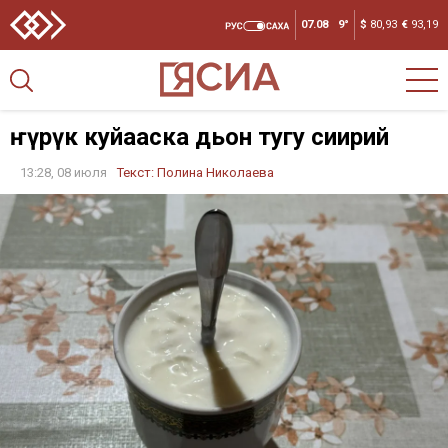
07.08
9°
$
80,93
€
93,19
Өҥүрүк куйааска дьон тугу сиирий
13:28, 08 июля
Текст:
Полина Николаева