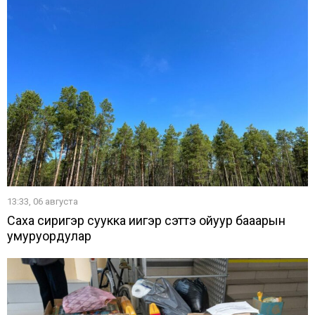
13:33, 06 августа
Саха сиригэр суукка иһигэр сэттэ ойуур баһаарын
умуруордулар