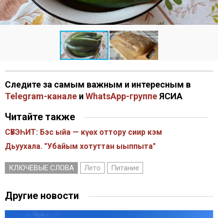
Следите за самым важным и интересным в
Telegram-канале
и
WhatsApp-группе
ЯСИА
Читайте также
СҮБЭҺИТ: Бэс ыйа — күөх оттору сиир кэм
Дьуухала. "Убайым хотуттан ыыппыта"
КЛЮЧЕВЫЕ СЛОВА
Лето
Питание
Другие новости