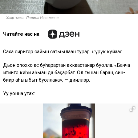
Хаартыска: Полина Николаева
Читайте нас на
Саха сиригэр сайын сатыылаан турар. Өҥүрүк куйаас.
Дьон оһоххо ас буһарартан аккаастанар буолла. «Бачча
итиигэ киһи аһыан да баҕарбат. Ол гынан баран, син-
биир аһыыбыт буоллаҕа», — дииллэр.
Уу уонна утах: