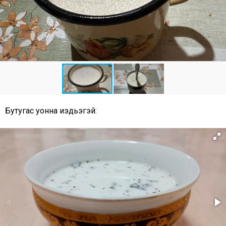
Бутугас уонна иэдьэгэй: