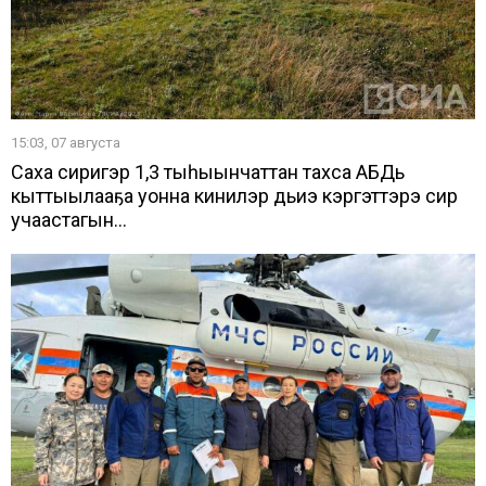
15:03, 07 августа
Саха сиригэр 1,3 тыһыынчаттан тахса АБДь
кыттыылааҕа уонна кинилэр дьиэ кэргэттэрэ сир
учаастагын...