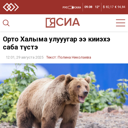
09.08
12°
$
82,17
€
94,84
Орто Халыма улууһугар эһэ киһиэхэ
саба түстэ
12:01, 29 августа 2025
Текст:
Полина Николаева