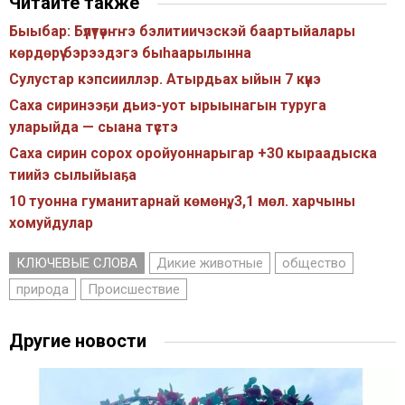
Читайте также
Быыбар: Бүлүтүөҥҥэ бэлитиичэскэй баартыйалары
көрдөрүү бэрээдэгэ быһаарылынна
Сулустар кэпсииллэр. Атырдьах ыйын 7 күнэ
Саха сиринээҕи дьиэ-уот ырыынагын туруга
уларыйда — сыана түстэ
Саха сирин сорох оройуоннарыгар +30 кыраадыска
тиийэ сылыйыаҕа
10 туонна гуманитарнай көмөнү, 3,1 мөл. харчыны
хомуйдулар
КЛЮЧЕВЫЕ СЛОВА
Дикие животные
общество
природа
Происшествие
Другие новости