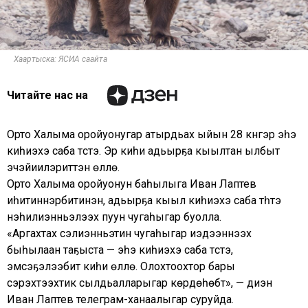
Хаартыска: ЯСИА саайта
Читайте нас на
Орто Халыма оройуонугар атырдьах ыйын 28 күнүгэр эһэ
киһиэхэ саба түстэ. Эр киһи адьырҕа кыылтан ылбыт
эчэйиилэриттэн өллө.
Орто Халыма оройуонун баһылыга Иван Лаптев
иһитиннэрбитинэн, адьырҕа кыыл киһиэхэ саба түһүүтэ
нэһилиэнньэлээх пуун чугаһыгар буолла.
«Аргахтах сэлиэнньэтин чугаһыгар иэдээннээх
быһылаан таҕыста — эһэ киһиэхэ саба түстэ,
эмсэҕэлээбит киһи өллө. Олохтоохтор бары
сэрэхтээхтик сылдьалларыгар көрдөһөбүт», — диэн
Иван Лаптев телеграм-ханаалыгар суруйда.