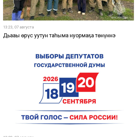
13:23, 07 августа
Дьааҥы өрүс уутун таһыма нуормаҕа төнүннэ