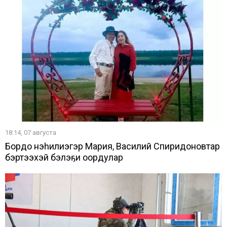
18:14, 07 августа
Бордоҥ нэһилиэгэр Мария, Василий Спиридоновтар
бэртээхэй бэлэҕи оҥордулар