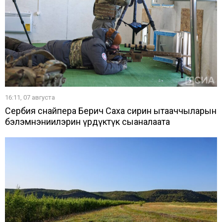
16:11, 07 августа
Сербия снайпера Берич Саха сирин ытааччыларын
бэлэмнэниилэрин үрдүктүк сыаналаата