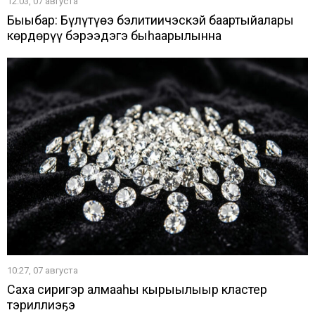
12:03, 07 августа
Быыбар: Бүлүтүөҥҥэ бэлитиичэскэй баартыйалары
көрдөрүү бэрээдэгэ быһаарылынна
10:27, 07 августа
Саха сиригэр алмааһы кырыылыыр кластер
тэриллиэҕэ