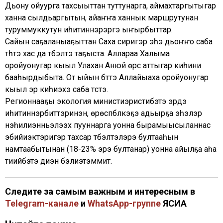
Дьону ойуурга тахсыыттан туттунарга, аймахтаргытыгар
ханна сылдьаргытын, айаҥҥа ханнык маршрутунан
туруммуккутун иһитиннэрэргэ ыҥырбыттар.
Сайын саҕаланыаҕыттан Саха сиригэр эһэ дьоҥҥо саба
түһүүтэ хас да түбэлтэ таҕыста. Аллараа Халыма
оройуонугар кыыл Улахан Анюй өрүс аттыгар киһини
бааһырдыбыта. От ыйын бүтүүтэ Аллайыаха оройуонугар
кыыл эр киһиэхэ саба түстэ.
Регионнааҕы экология министиэристибэтэ эрдэ
иһитиннэрбиттэринэн, өрөспүүбүлүкэҕэ адьырҕа эһэлэр
нэһилиэнньэлээх пууннарга уонна бырамыысыланнас
эбийиэктэригэр тахсар түбэлтэлэрэ бултааһын
намтаабытынан (18-23% эрэ бултанар) уонна айылҕа аһа
тиийбэтэ диэн бэлиэтэммит.
Следите за самым важным и интересным в
Telegram-канале
и
WhatsApp-группе
ЯСИА