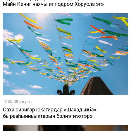
Майн Кениг чахчы ипподром Хоруола этэ
12:03, 05 августа
Саха сиригэр юкагирдар «Шахадьибэ»
бырааһынньыктарын бэлиэтиэхтэрэ