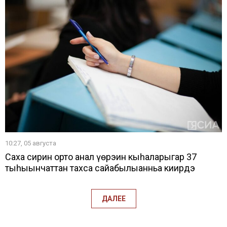
10:27, 05 августа
Саха сирин орто анал үөрэҕин кыһаларыгар 37
тыһыынчаттан тахса сайабылыанньа киирдэ
ДАЛЕЕ