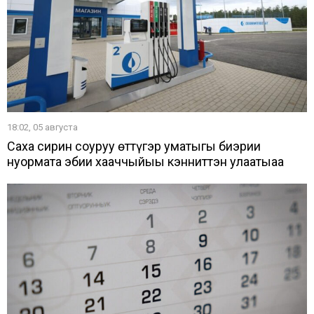
18:02, 05 августа
Саха сирин соҕуруу өттүгэр уматыгы биэрии
нуормата эбии хааччыйыы кэнниттэн улаатыаҕа