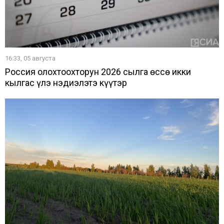
16:33, 05 августа
Россия олохтоохторун 2026 сылга өссө икки
кылгас үлэ нэдиэлэтэ күүтэр