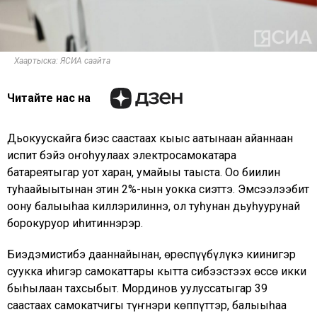
Хаартыска: ЯСИА саайта
Читайте нас на
Дьокуускайга биэс саастаах кыыс аҕатынаан айаннаан
испит бэйэ оҥоһуулаах электросамокатара
батареятыгар уот харан, умайыы таҕыста. Оҕо биилин
туһаайыытынан этин 2%-нын уокка сиэттэ. Эмсэҕэлээбит
оҕону балыыһаҕа киллэрилиннэ, ол туһунан дьуһуурунай
борокуруор иһитиннэрэр.
Биэдэмистибэ дааннайынан, өрөспүүбүлүкэ киинигэр
суукка иһигэр самокаттары кытта сибээстээх өссө икки
быһылаан тахсыбыт. Мординов уулуссатыгар 39
саастаах самокатчигы түҥнэри көппүттэр, балыыһаҕа