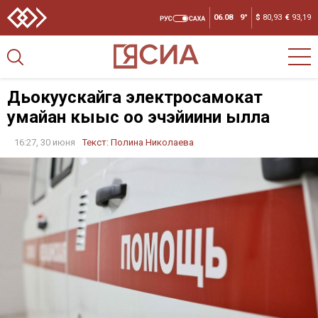
06.08
9°
$
80,93
€
93,19
Дьокуускайга электросамокат
умайан кыыс оҕо эчэйиини ылла
16:27, 30 июня
Текст:
Полина Николаева