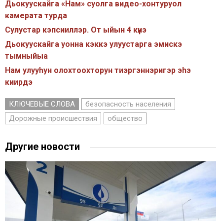
Дьокуускайга «Нам» суолга видео-хонтуруол
камерата турда
Сулустар кэпсииллэр. От ыйын 4 күнэ
Дьокуускайга уонна кэккэ улуустарга эмискэ
тымныйыа
Нам улууһун олохтоохторун тиэргэннэригэр эhэ
киирдэ
КЛЮЧЕВЫЕ СЛОВА
безопасность населения
Дорожные происшествия
общество
Другие новости