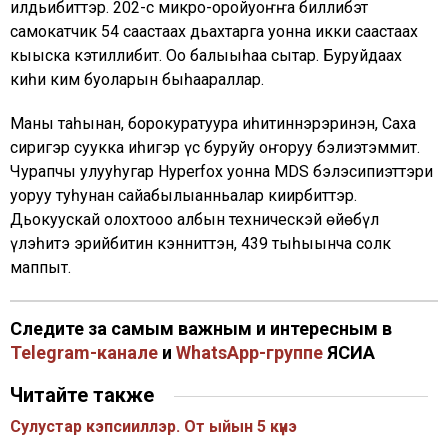
илдьибиттэр. 202-с микро-оройуоҥҥа биллибэт
самокатчик 54 саастаах дьахтарга уонна икки саастаах
кыыска кэтиллибит. Оҕо балыыһаҕа сытар. Буруйдаах
киһи ким буоларын быһаараллар.
Маны таһынан, борокуратуура иһитиннэрэринэн, Саха
сиригэр суукка иһигэр үс буруйу оҥоруу бэлиэтэммит.
Чурапчы улууһугар Hyperfox уонна MDS бэлэсипиэттэри
уоруу туһунан сайабылыанньалар киирбиттэр.
Дьокуускай олохтооҕо албын техническэй өйөбүл
үлэһитэ эрийбитин кэнниттэн, 439 тыһыынча солк
маппыт.
Следите за самым важным и интересным в
Telegram-канале
и
WhatsApp-группе
ЯСИА
Читайте также
Сулустар кэпсииллэр. От ыйын 5 күнэ