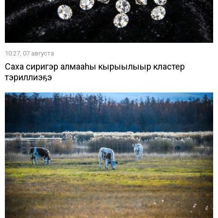
10:27, 07 августа
Саха сиригэр алмааһы кырыылыыр кластер
тэриллиэҕэ