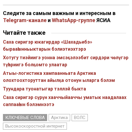
Следите за самым важным и интересным в
Telegram-канале
и
WhatsApp-группе
ЯСИА
Читайте также
Саха сиригэр юкагирдар «Шахадьибэ»
бырааһынньыктарын бэлиэтиэхтэрэ
Хотугу тиэйиигэ уонна эмсэҕэлээбит сирдэри чөлүгэр
түһэриигэ болҕомто улаатар
Атыы-логистика хампаанньата Арктика
олохтоохторуттан айылҕа отонун ыларга бэлэм
Туундара туонатыгар тэллэй быкта
Саха сиригэр сүрүн хааччыйааччы уматык наадалаах
саппааһын бэлэмнээтэ
КЛЮЧЕВЫЕ СЛОВА
Арктика
ВОЛС
Высокоскоростной интернет