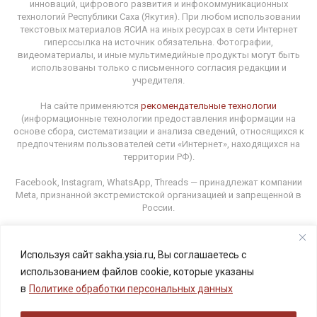
инноваций, цифрового развития и инфокоммуникационных
технологий Республики Саха (Якутия). При любом использовании
текстовых материалов ЯСИА на иных ресурсах в сети Интернет
гиперссылка на источник обязательна. Фотографии,
видеоматериалы, и иные мультимедийные продукты могут быть
использованы только с письменного согласия редакции и
учредителя.
На сайте применяются
рекомендательные технологии
(информационные технологии предоставления информации на
основе сбора, систематизации и анализа сведений, относящихся к
предпочтениям пользователей сети «Интернет», находящихся на
территории РФ).
Facebook, Instagram, WhatsApp, Threads — принадлежат компании
Meta, признанной экстремистской организацией и запрещенной в
России.
Используя сайт sakha.ysia.ru, Вы соглашаетесь с
Адрес редакции: 677000, г. Якутск, ул. Орджоникидзе, 31.
использованием файлов cookie, которые указаны
E-mail: ysia1@yandex.ru Телефон: (4112) 34-13-89
в
Политике обработки персональных данных
18+