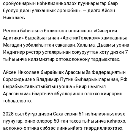
оройуоннарын нэһилиэнньэлээх пууннарыгар баар
буолуо диэн улаханнык эрэнэбин», — диэтэ Айсен
Николаев.
Регион баһылыга бэлиэтээн эппитинэн, «Синергия
Арктики» бырайыагынан «АрктикТелеком» хампаанньа
Магадан уобалаһыттан саҕалаан, Халыма, Дьааҥы уонна
Индигиир өрүстэр усталарынан соҕурууттан хоту диэки 7
тыһыынча килэмиэтир оптоволокнону тардыахтаах.
Айсен Николаев бырайыак Арассыыйа Федерациятын
бэрэсидьиэнэ Владимир Путин быһаарыыларынан, РФ
бырабыыталыстыбатын уонна «Биир ньыгыл
Арассыыйа» баартыйа өйөбүллэринэн олоххо киирэрин
тоһоҕолоото.
2028 сыл бүтүөр диэри Саха сирин 61 нэһилиэнньэлээх
пуунугар, онно олорор 50-тан тахса тыһыынча киһиэхэ,
волокно-оптика сибээс лииньийэтэ тиэрдиллиэхтээх.