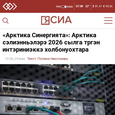
07.08
22°
$
81,41
€
94,06
«Арктика Синергията»: Арктика
сэлиэнньэлэрэ 2026 сылга түргэн
интэриниэккэ холбонуохтара
12:36, 29 мая
Текст:
Полина Николаева