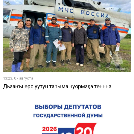
13:23, 07 августа
Дьааҥы өрүс уутун таһыма нуормаҕа төнүннэ