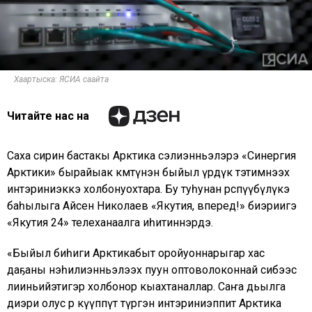
Хаартыска: ЯСИА саайта
Читайте нас на
Саха сирин бастакы Арктика сэлиэнньэлэрэ «Синергия
Арктики» бырайыак көмөтүнэн быйыл үрдүк тэтимнээх
интэриниэккэ холбонуохтара. Бу туһунан өрөспүүбүлүкэ
баһылыга Айсен Николаев «Якутия, вперед!» биэриигэ
«Якутия 24» телеханаалга иһитиннэрдэ.
«Быйыл биһиги Арктикабыт оройуоннарыгар хас
даҕаны нэһилиэнньэлээх пуун оптоволоконнай сибээс
лииньийэтигэр холбонор кыахтаналлар. Саҥа дьылга
диэри олус өр күүппүт түргэн интэриниэппит Арктика