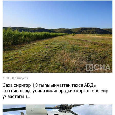
15:03, 07 августа
Саха сиригэр 1,3 тыһыынчаттан тахса АБДь
кыттыылааҕа уонна кинилэр дьиэ кэргэттэрэ сир
учаастагын...