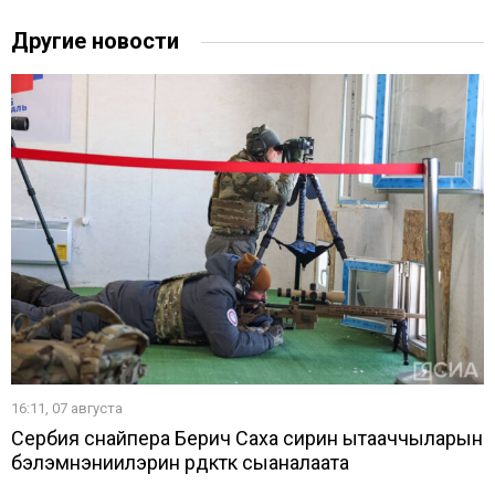
Другие новости
16:11, 07 августа
Сербия снайпера Берич Саха сирин ытааччыларын
бэлэмнэниилэрин үрдүктүк сыаналаата