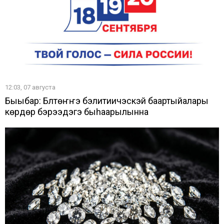
12:03, 07 августа
Быыбар: Бүлүтүөҥҥэ бэлитиичэскэй баартыйалары
көрдөрүү бэрээдэгэ быһаарылынна