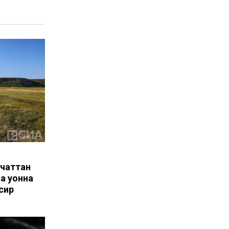
нчаттан
а уонна
сир