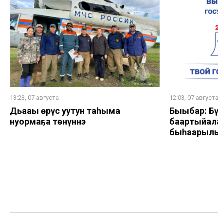
13:23, 07 августа
12:03, 07 август
Дьааҥы өрүс уутун таһыма
Быыбар: Бү
нуормаҕа төнүннэ
баартыйала
быһаарыл