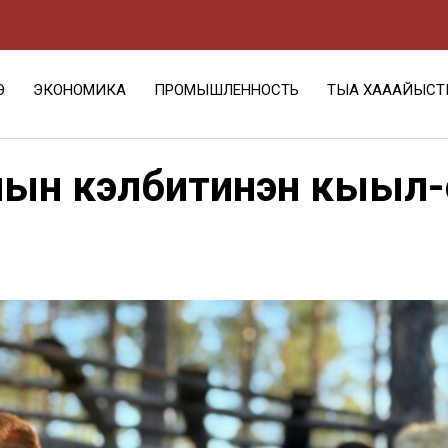
Э
ЭКОНОМИКА
ПРОМЫШЛЕННОСТЬ
ТЫА ХАҺААЙЫСТ
йын кэлбитинэн кыыл-