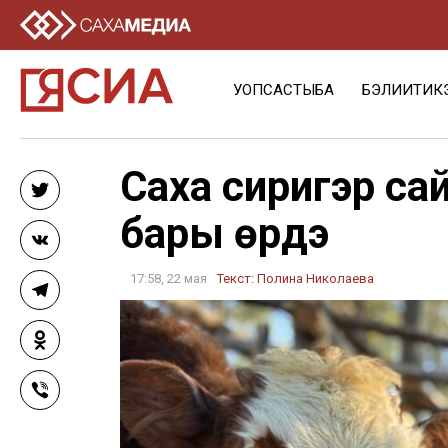
УОПСАСТЫБА
БЭЛИИТИК
Саха сиригэр са
Twitter
бары үөрдэ
VK
17:58, 22 мая
Текст:
Полина Николаева
Telegram
Odnoklassniki
Viber