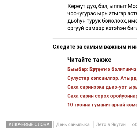
Көрөҕүт дуо, бэл, ыппыт М
чоочугурас ырыатыгар аст
дьоһун турук бэйэлээх, имэ
оргууй сэмээр кэтэһэн биг
Следите за самым важным и и
Читайте также
Быыбар: Бүлүтүөҥҥэ бэлитии
Сулустар кэпсииллэр. Атырдь
Саха сиринээҕи дьиэ-уот ыр
Саха сирин сорох оройуонн
10 туонна гуманитарнай көмө
КЛЮЧЕВЫЕ СЛОВА
День сайылыка
Лето в Якутии
о