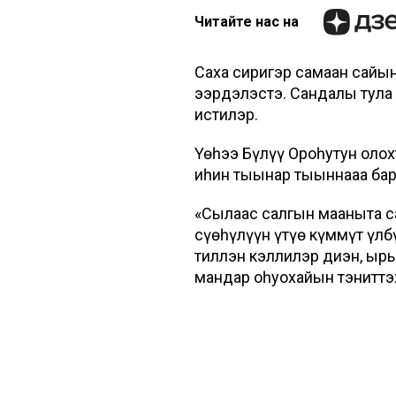
Читайте нас на
Саха сиригэр самаан сайы
эҕэрдэлэстэ. Сандалы тула
истилэр.
Үөһээ Бүлүү Ороһутун олох
иһин тыынар тыыннааҕа ба
«Сылаас салгын мааныта с
сүөһүлүүн үтүө күммүт үлб
тиллэн кэллилэр диэн, ыры
мандар оһуохайын тэниттэ