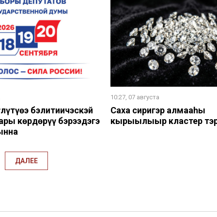
а
10:27, 07 августа
лүтүөҥҥэ бэлитиичэскэй
Саха сиригэр алмааһы
ры көрдөрүү бэрээдэгэ
кырыылыыр кластер тэр
ынна
ДАЛЕЕ