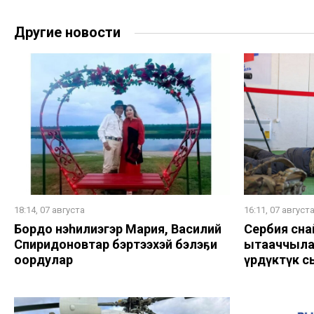
Другие новости
18:14, 07 августа
16:11, 07 август
Бордоҥ нэһилиэгэр Мария, Василий
Сербия сна
Спиридоновтар бэртээхэй бэлэҕи
ытааччыла
оҥордулар
үрдүктүк с