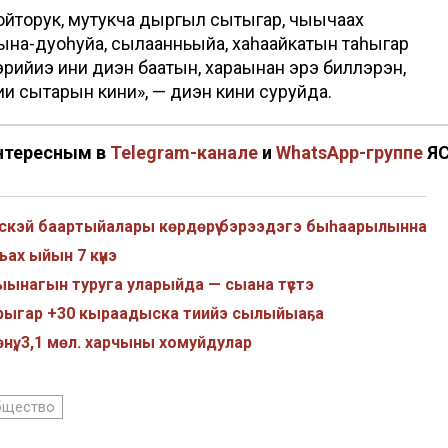
оойторук, мутукча дыргыл сытыгар, чыычаах
ына-дуоһуйа, сылаанньыйа, хаһаайкатын таһыгар
рийиэ ини диэн баҕатын, хараҕынан эрэ биллэрэн,
ии сытарын кини», — диэн кини суруйда.
нтересным в
Telegram-канале
и
WhatsApp-группе
Я
чэскэй баартыйалары көрдөрүү бэрээдэгэ быһаарылынна
ах ыйын 7 күнэ
ыынагын туруга уларыйда — сыана түстэ
арыгар +30 кыраадыска тиийэ сылыйыаҕа
нү, 3,1 мөл. харчыны хомуйдулар
бщество