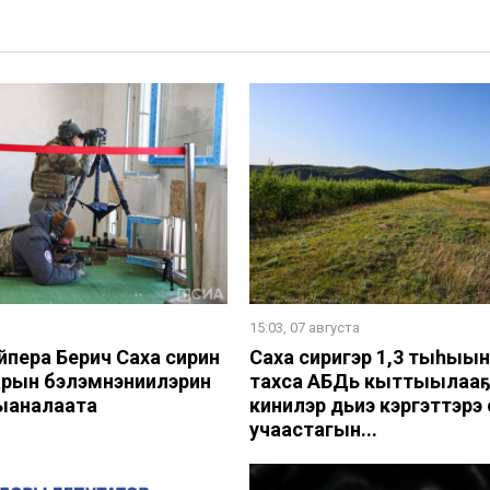
а
15:03, 07 августа
йпера Берич Саха сирин
Саха сиригэр 1,3 тыһыы
рын бэлэмнэниилэрин
тахса АБДь кыттыылааҕ
ыаналаата
кинилэр дьиэ кэргэттэрэ 
учаастагын...