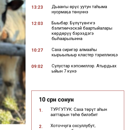
Дьааҥы өрүс уутун таһыма
13:23
нуормаҕа төнүннэ
Быыбар: Бүлүтүөҥҥэ
12:03
бэлитиичэскэй баартыйалары
көрдөрүү бэрээдэгэ
быһаарылынна
Саха сиригэр алмааһы
10:27
кырыылыыр кластер тэриллиэҕэ
Сулустар кэпсииллэр. Атырдьах
09:02
ыйын 7 күнэ
06 АВГУСТА
Саха сиринээҕи дьиэ-уот
16:12
ырыынагын туруга уларыйда —
10 сүрүн сонун
сыана түстэ
ТУРГУТУК: Саха төрүт аһын
1.
Саха сирин сорох
15:08
ааттарын төһө билэбит
оройуоннарыгар +30 кыраадыска
тиийэ сылыйыаҕа
Хоточчуга охсуллубут,
2.