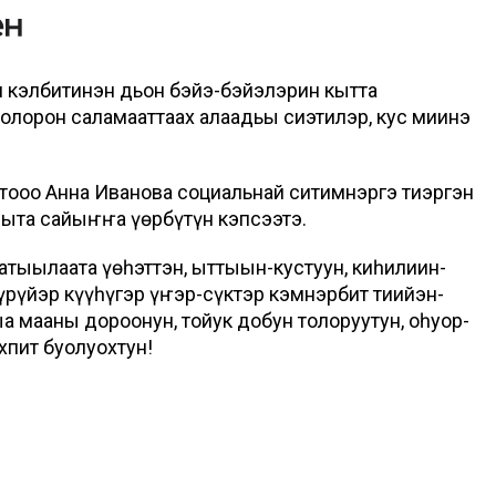
н кэлбитинэн дьон бэйэ-бэйэлэрин кытта
 олорон саламааттаах алаадьы сиэтилэр, кус миинэ
тооҕо Анна Иванова социальнай ситимнэргэ тиэргэн
рыта сайыҥҥа үөрбүтүн кэпсээтэ.
атыылаата үөһэттэн, ыттыын-кустуун, киһилиин-
үрүйэр күүһүгэр үҥэр-сүктэр кэмнэрбит тиийэн-
а мааны дорҕоонун, тойук добун толоруутун, оһуор-
хпит буолуохтун!