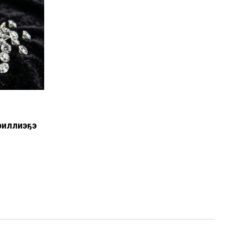
иллиэҕэ