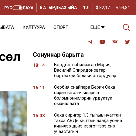
8 АТЫРДЬАХ ЫЙА
10°
$
82,17
€
94,84
ЫБАТА
КУЛТУУРА
СПОРТ
ЕЩЕ
сүөл
Сонуннар барыта
Бордоҥ нэһилиэгэр Мария,
18:14
Василий Спиридоновтар
бэртээхэй бэлэҕи оҥордулар
Сербия снайпера Берич Саха
16:11
сирин ытааччыларын
бэлэмнэниилэрин үрдүктүк
сыаналаата
Саха сиригэр 1,3 тыһыынчаттан
15:03
тахса АБДь кыттыылааҕа уонна
кинилэр дьиэ кэргэттэрэ сир
учаастагын...