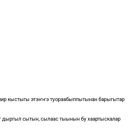
биир кыстыгы этэҥҥэ туораабыппытынан барыгытар
ыт дыргыл сытын, сылаас тыынын бу хаартыскалар