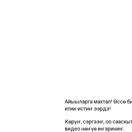
Айыыларга махтал! Өссө 
итии-истиҥ эҕэрдэ!
Көрүҥ, сэргээҥ, оҕо сааск
видео нөҥүө иҥэриниҥ.