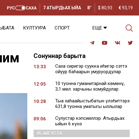
7 АТЫРДЬАХ ЫЙА
8°
$
80,93
€
93,19
ЫБАТА
КУЛТУУРА
СПОРТ
ЕЩЕ
лим
Сонуннар барыта
Саха сиригэр суукка иһигэр сэттэ
13:33
ойуур баһаарын умуруордулар
10 туонна гуманитарнай көмөнү,
12:05
3,1 мөл. харчыны хомуйдулар
Тыа хаһаайыстыбатын үлэһиттэрэ
10:28
631,8 туонна уматыгы ыллылар
Сулустар кэпсииллэр. Атырдьах
09:06
ыйын 6 күнэ
05 АВГУСТА