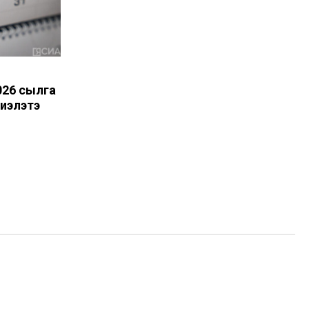
026 сылга
диэлэтэ