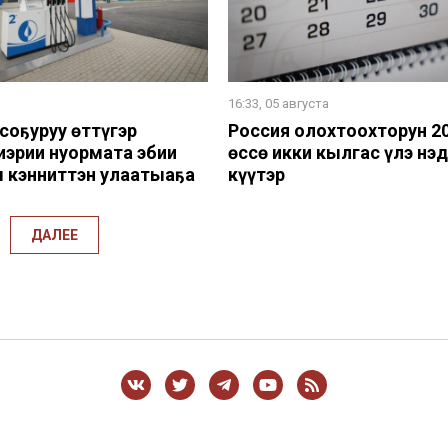
а
16:33, 05 августа
 соҕуруу өттүгэр
Россия олохтоохторун 2
эрии нуормата эбии
өссө икки кылгас үлэ нэ
 кэнниттэн улаатыаҕа
күүтэр
ДАЛЕЕ