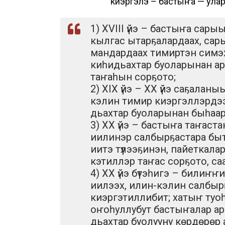
киэргэлэ – бастыҥа — улар
1) XVIII үйэ – бастыҥа сары
кылгас ытарҕалардаах, сар
мандардаах тимиртэн симэх
киһидьахтар буоларынан ара
таҥаһын сорҕото;
2) XIX үйэ – XX үйэ саҕалан
кэлин тимир киэргэллэрдээх
дьахтар буоларынан быһаар
3) XX үйэ – бастыҥа таҥаст
иилинэр салбырҕастара быт
иитэ түүлээҕинэн, пайеткал
кэтиллэр таҥас сорҕото, са
4) XX үйэ бүтэһигэ – билиҥ
иилээх, илин-кэлин салбырҕ
киэргэтиллибит; хатыҥ туоһ
оҥоһуллубут бастыҥалар ара
дьахтар буолууну көрдөрөр 