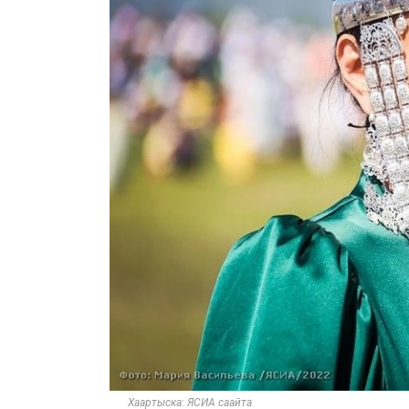
Хаартыска: ЯСИА саайта