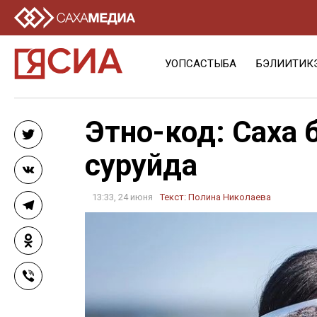
УОПСАСТЫБА
БЭЛИИТИК
Этно-код: Саха 
Twitter
суруйда
VK
13:33, 24 июня
Текст:
Полина Николаева
Telegram
Odnoklassniki
Viber