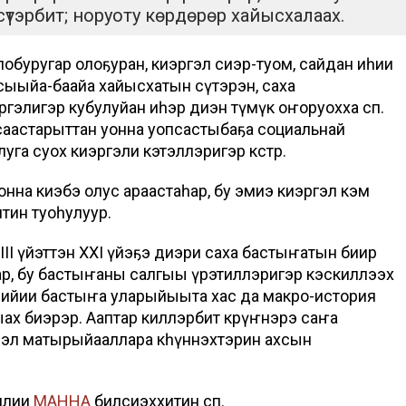
тэрбит; норуоту көрдөрөр хайысхалаах.
буругар олоҕуран, киэргэл сиэр-туом, сайдан иһии
ыыйа-баайа хайысхатын сүтэрэн, саха
гэлигэр кубулуйан иһэр диэн түмүк оҥоруохха сөп.
р саастарыттан уонна уопсастыбаҕа социальнай
га суох киэргэли кэтэллэригэр көстөр.
на киэбэ олус араастаһар, бу эмиэ киэргэл кэм
итин туоһулуур.
I үйэттэн XXI үйэҕэ диэри саха бастыҥатын биир
р, бу бастыҥаны салгыы үөрэтиллэригэр кэскиллээх
ийии бастыҥа уларыйыыта хас да макро-история
 кыах биэрэр. Ааптар киллэрбит көрүҥнэрэ саҥа
мэл матырыйааллара көһүннэхтэрин ахсын
илии
МАННА
билсиэххитин сөп.