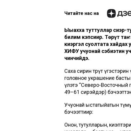
Читайте нас на
Ыһыахха туттуллар сиэр-ту
билим кэпсиир. Төрүт таҥ
киэргэл суолтата хайдах
ХИФУ учуонай сэбиэтин у
чинчийдэ.
Саха сирин төрүт үгэстэрин
головное украшение басты
үлэтэ “Северо-Восточный гу
49–61 сирэйдэр) бэчээттэ
Учуонай ыстатыйатын түмү
бэчээттиир:
Онон, тутулларын, киэптэри