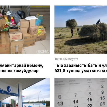
а
10:28, 06 августа
гуманитарнай көмөнү,
Тыа хаһаайыстыбатын үлэ
арчыны хомуйдулар
631,8 туонна уматыгы 