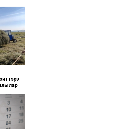
һиттэрэ
ыллылар