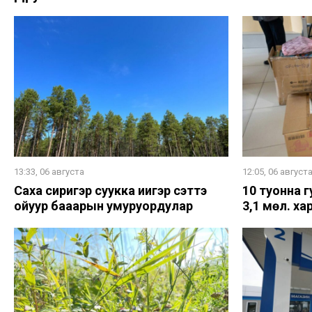
13:33, 06 августа
12:05, 06 август
Саха сиригэр суукка иһигэр сэттэ
10 туонна 
ойуур баһаарын умуруордулар
3,1 мөл. х