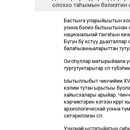
олоххо таһымын бэлиэтин сү
Бастыҥа уларыйыытын холо
уонна бэлиэ быһыытынан с
национальнай таҥаһын киэр
Бүгүн бу көстүү дьахталла
балаһыанньаларыттан тутулу
Оҥоһуллар матырыйаала уон
тургутуктарыгар сөп түбэһи
Ыытыллыбыт чинчийии XVII
кэлим тутан ырытыы буола
хайысхалары арыйар. Чинч
кэрчиктэрин кэтээн көрөргө
археологическай уонна тү
ситэриллиэн сөп.
Учуонай ыстатыйатын сиһ