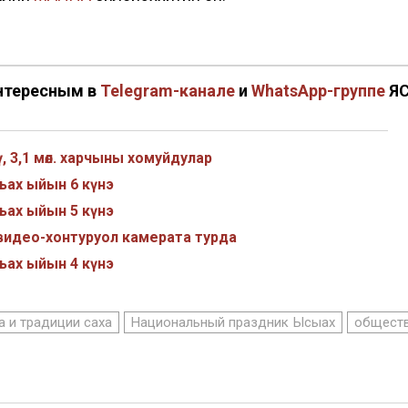
нтересным в
Telegram-канале
и
WhatsApp-группе
Я
ү, 3,1 мөл. харчыны хомуйдулар
ьах ыйын 6 күнэ
ьах ыйын 5 күнэ
видео-хонтуруол камерата турда
ьах ыйын 4 күнэ
а и традиции саха
Национальный праздник Ысыах
общест