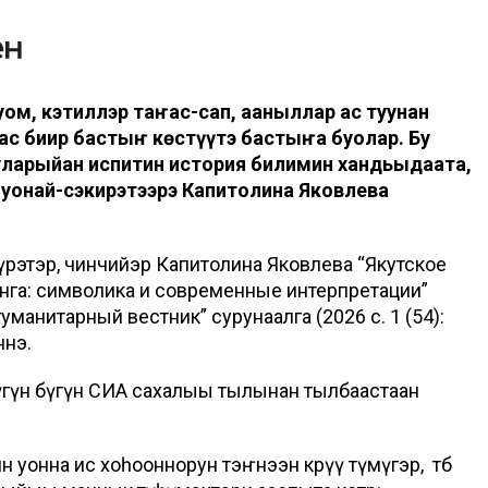
ом, кэтиллэр таҥас-сап, аһаныллар ас туһунан
ас биир бастыҥ көстүүтэ бастыҥа буолар. Бу
 уларыйан испитин история билимин хандьыдаата,
чуонай-сэкирэтээрэ Капитолина Яковлева
 үөрэтэр, чинчийэр Капитолина Яковлева “Якутское
нга: символика и современные интерпретации”
манитарный вестник” сурунаалга (2026 с. 1 (54):
ннэ.
гүн бүгүн СИА сахалыы тылынан тылбаастаан
н уонна ис хоһооннорун тэҥнээн көрүү түмүгэр, төбө