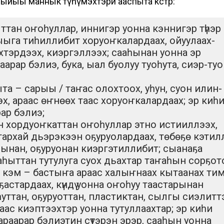
ыйыы маннык түһүмэхтэри ааспыта көстөр:
ыттан оҥоһуллар, иннигэр уонна кэннигэр түһэр
ыыга тиһиллибит хоруоҥкалардаах, ойуулаах-
тэрдээх, киэргэллээх; сааһынан уонна эр
арар бэлиэ, бука, ыал буолуу туоһута, сиэр-ту
ыыта – сарыы / таҥас олохтоох, уһун, суон илин-
, араас өҥнөөх таас хоруоҥкалардаах; эр киһ
ар бэлиэ;
ан хордуоҥкаттан оҥоһуллар этно истииллээх,
архай дьэрэкээн оҕуруолардаах, төбөҕө кэтил
арынан, оҕуруонан киэргэтиллибит; сыанаҕа
аһыттан тутулуга суох дьахтар таҥаһын сорҕот
ҥи кэм – бастыҥа араас халыҥнаах кытаанах ти
астардаах, күндү уонна оҥоһуу таастарынан
уттан, оҕуруоттан, пластиктан, сылгы сиэлитт
ас киэптээхтэр уонна тутуллаахтар; эр киһи
араарар бэлиэтин сүтэрэн эрэр, сааһын уонна