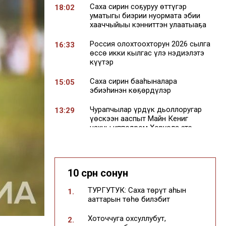
Саха сирин соҕуруу өттүгэр
18:02
уматыгы биэрии нуормата эбии
хааччыйыы кэнниттэн улаатыаҕа
Россия олохтоохторун 2026 сылга
16:33
өссө икки кылгас үлэ нэдиэлэтэ
күүтэр
Саха сирин бааһыналара
15:05
эбиэһинэн көҕөрдүлэр
Чурапчылар үрдүк дьоллоругар
13:29
үөскээн ааспыт Майн Кениг
чахчы ипподром Хоруола этэ
Саха сиригэр юкагирдар
12:03
«Шахадьибэ»
бырааһынньыктарын
10 сүрүн сонун
бэлиэтиэхтэрэ
ТУРГУТУК: Саха төрүт аһын
1.
Саха сирин орто анал үөрэҕин
10:27
ааттарын төһө билэбит
кыһаларыгар 37 тыһыынчаттан
тахса сайабылыанньа киирдэ
Хоточчуга охсуллубут,
2.