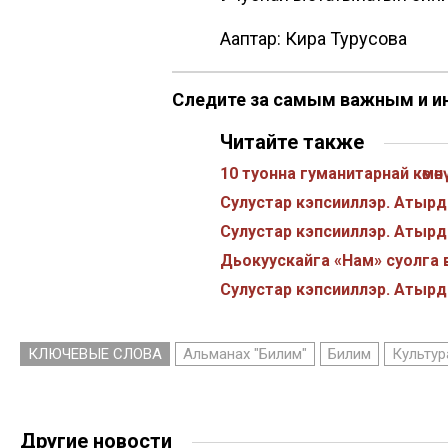
Ааптар: Кира Турусова
Следите за самым важным и и
Читайте также
10 туонна гуманитарнай көмөн
Сулустар кэпсииллэр. Атырд
Сулустар кэпсииллэр. Атырд
Дьокуускайга «Нам» суолга 
Сулустар кэпсииллэр. Атырд
КЛЮЧЕВЫЕ СЛОВА
Альманах "Билим"
Билим
Культур
Другие новости