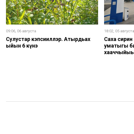
09:06, 06 августа
18:02, 05 август
Сулустар кэпсииллэр. Атырдьах
Саха сирин
ыйын 6 күнэ
уматыгы би
хааччыйыы