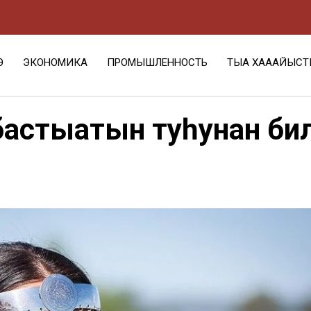
Э
ЭКОНОМИКА
ПРОМЫШЛЕННОСТЬ
ТЫА ХАҺААЙЫСТ
бастыҥатын туһунан би