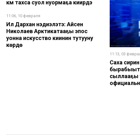
км тахса суол нуормаҕа киирдэ
11:06, 10 февраля
Ил Дархан нэдиэлэтэ: Айсен
Николаев Арктикатааҕы эпос
уонна искусство киинин тутууну
көрдө
11:13, 03 февра
Саха сирин
бырабыыт
сыллааҕы 
официальн