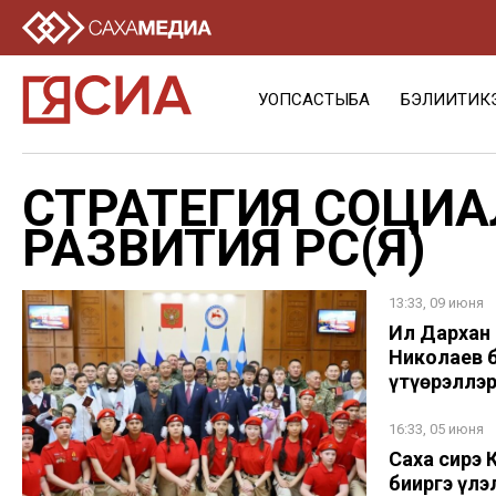
УОПСАСТЫБА
БЭЛИИТИК
СТРАТЕГИЯ СОЦИ
РАЗВИТИЯ РС(Я)
13:33, 09 июня
Ил Дархан 
Николаев 
үтүөрэллэр
16:33, 05 июня
Саха сирэ
бииргэ үлэл