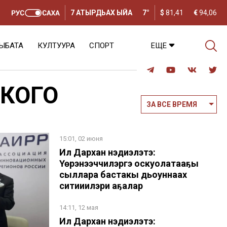
7 АТЫРДЬАХ ЫЙА
7°
$
81,41
€
94,06
ЫБАТА
КУЛТУУРА
СПОРТ
ЕЩЕ
КОГО
ЗА ВСЕ ВРЕМЯ
15:01, 02 июня
Ил Дархан нэдиэлэтэ:
Үөрэнээччилэргэ оскуолатааҕы
сыллара бастакы дьоһуннаах
ситиһиилэри аҕалар
14:11, 12 мая
Ил Дархан нэдиэлэтэ: