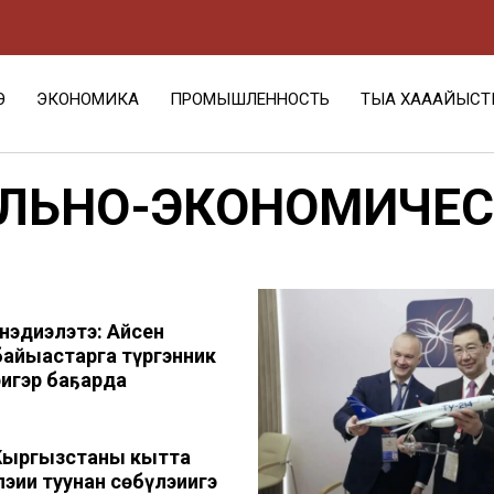
Э
ЭКОНОМИКА
ПРОМЫШЛЕННОСТЬ
ТЫА ХАҺААЙЫСТ
АЛЬНО-ЭКОНОМИЧЕС
нэдиэлэтэ: Айсен
байыастарга түргэнник
игэр баҕарда
 Кыргызстаны кытта
эһии туһунан сөбүлэһиигэ