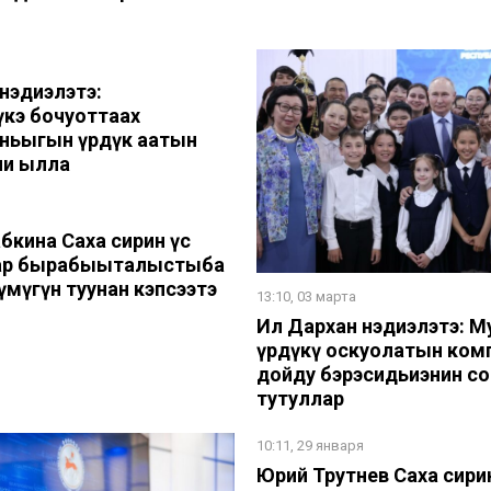
нэдиэлэтэ:
үкэ бочуоттаах
ньыгын үрдүк аатын
һи ылла
бкина Саха сирин үс
гар бырабыыталыстыба
үмүгүн туһунан кэпсээтэ
13:10, 03 марта
Ил Дархан нэдиэлэтэ: 
үрдүкү оскуолатын ком
дойду бэрэсидьиэнин с
тутуллар
10:11, 29 января
Юрий Трутнев Саха сири