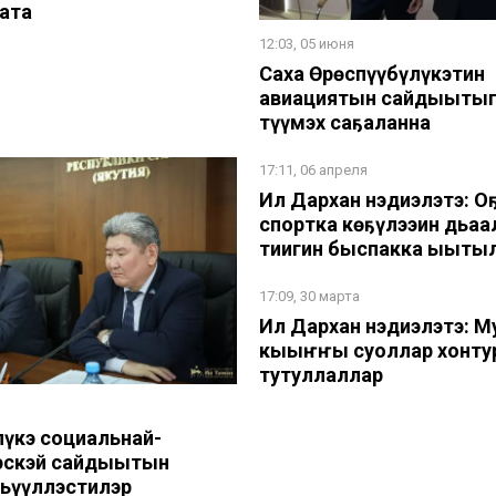
ата
12:03, 05 июня
Саха Өрөспүүбүлүкэтин
авиациятын сайдыытыг
түһүмэх саҕаланна
17:11, 06 апреля
Ил Дархан нэдиэлэтэ: О
спортка көҕүлээһин дьаһ
тиһигин быспакка ыыты
17:09, 30 марта
Ил Дархан нэдиэлэтэ: М
кыһыҥҥы суоллар хонту
тутуллаллар
я
лүкэ социальнай-
эскэй сайдыытын
дьүүллэстилэр