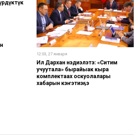
үрдүктүк
н
12:03, 27 января
Ил Дархан нэдиэлэтэ: «Ситим
учуутала» бырайыак кыра
комплектаах оскуолалары
хабарын кэҥэтиэҕэ