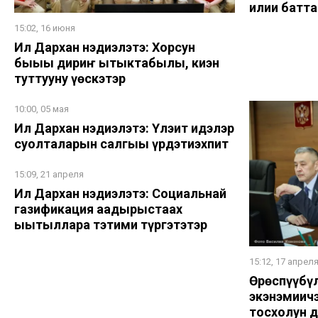
илии батта
15:02, 16 июня
Ил Дархан нэдиэлэтэ: Хорсун
быһыы дириҥ ытыктабылы, киэн
туттууну үөскэтэр
10:00, 05 мая
Ил Дархан нэдиэлэтэ: Үлэһит идэлэр
суолталарын салгыы үрдэтиэхпит
15:09, 21 апреля
Ил Дархан нэдиэлэтэ: Социальнай
газификация аадырыстаах
ыытыллара тэтими түргэтэтэр
15:12, 17 апрел
Өрөспүүбү
экэнэмиич
тосхолун 