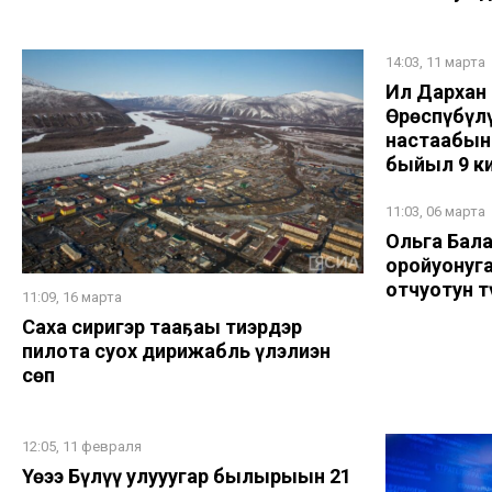
14:03, 11 марта
Ил Дархан 
Өрөспүбүл
настаабын
быйыл 9 ки
11:03, 06 марта
Ольга Бала
оройуону
отчуотун т
11:09, 16 марта
Саха сиригэр таһаҕаһы тиэрдэр
пилота суох дирижабль үлэлиэн
сөп
12:05, 11 февраля
Үөһээ Бүлүү улууһугар былырыын 21