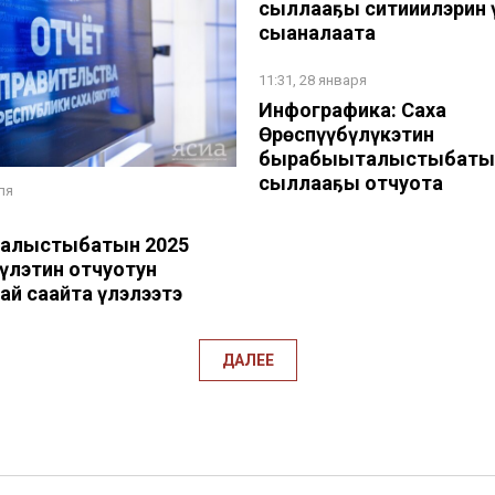
сыллааҕы ситиһиилэрин 
сыаналаата
11:31, 28 января
Инфографика: Саха
Өрөспүүбүлүкэтин
бырабыыталыстыбаты
сыллааҕы отчуота
ля
алыстыбатын 2025
үлэтин отчуотун
ай саайта үлэлээтэ
ДАЛЕЕ