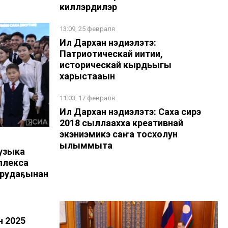
киллэрдилэр
13:09, 25 февраля
Ил Дархан нэдиэлэтэ:
Патриотическай иитии,
историческай кырдьыгы
харыстааһын
11:03, 17 февраля
Ил Дархан нэдиэлэтэ: Саха сирэ
2018 сыллаахха креативнай
экэниэмикэ саҥа тосхолун
ылыммыта
Музыка
плекса
орудаҕынан
н 2025