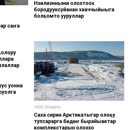
Нэһилиэнньэни олохтоох
бородууксуйанан хааччыйыыга
болҕомто ууруллар
ар саҥа
ҕолору
аллара
ллаллар
уус уонна
руолга
14:03, 20 марта
Саха сирин Арктикатыгар олоҕу
тупсарарга бөдөҥ бырайыактар
комплекстарын олоххо