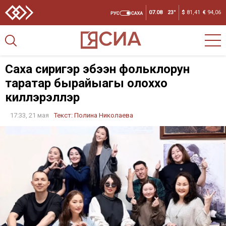
07.08
23°
$
81,41
€
94,06
Саха сиригэр эбээн фольклорун
тарҕатар бырайыагы олоххо
киллэрэллэр
17:33, 21 мая
Текст:
Полина Николаева