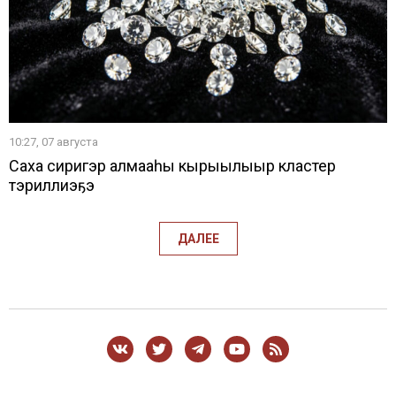
10:27, 07 августа
Саха сиригэр алмааһы кырыылыыр кластер
тэриллиэҕэ
ДАЛЕЕ