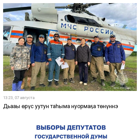
13:23, 07 августа
Дьааҥы өрүс уутун таһыма нуормаҕа төнүннэ