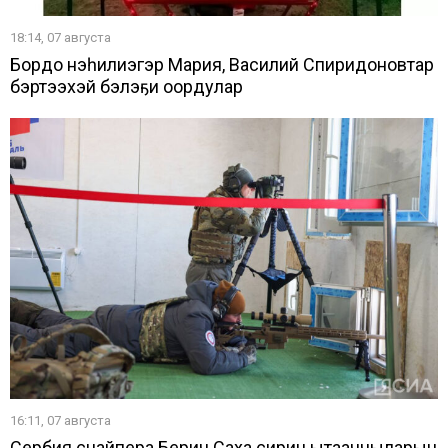
18:14, 07 августа
Бордоҥ нэһилиэгэр Мария, Василий Спиридоновтар
бэртээхэй бэлэҕи оҥордулар
16:11, 07 августа
Сербия снайпера Берич Саха сирин ытааччыларын