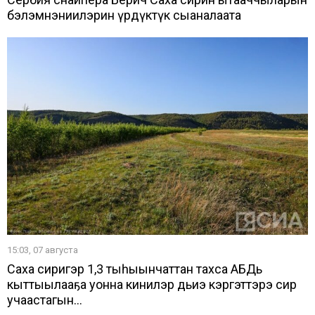
бэлэмнэниилэрин үрдүктүк сыаналаата
15:03, 07 августа
Саха сиригэр 1,3 тыһыынчаттан тахса АБДь
кыттыылааҕа уонна кинилэр дьиэ кэргэттэрэ сир
учаастагын...