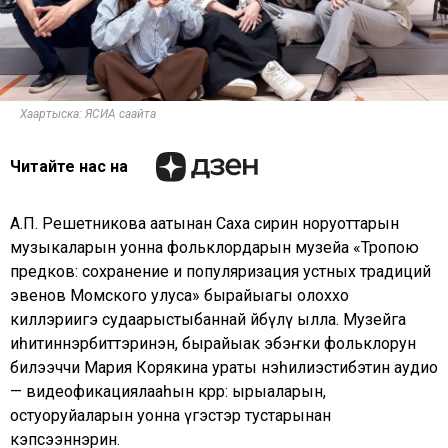
Хаартыска: ЯСИА саайта
Читайте нас на
А.П. Решетникова аатынан Саха сирин норуоттарын
музыкаларын уонна фольклордарын музейа «Тропою
предков: сохранение и популяризация устных традиций
эвенов Момского улуса» бырайыагы олоххо
киллэриигэ судаарыстыбаннай өйөбүлү ылла. Музейга
иһитиннэрбиттэринэн, бырайыак эбэҥки фольклорун
билээччи Мария Корякина ураты нэһилиэстибэтин аудио
— видеофикациялааһын көрөр: ырыаларын,
остуоруйаларын уонна үгэстэр тустарынан
кэпсээннэрин.