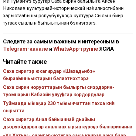
Ил Түмэҥҥэ суругар Саха сирин баһылыга Айсен
Николаев культурнай-историческай нэһилиэстибэни
харыстааһыны өрөспүүбүлүкэҕэ култуура Сылын биир
тутаах сыалын быһыытынан бэлиэтээтэ.
Следите за самым важным и интересным в
Telegram-канале
и
WhatsApp-группе
ЯСИА
Читайте также
Саха сиригэр юкагирдар «Шахадьибэ»
бырааһынньыктарын бэлиэтиэхтэрэ
Саха сирин норуоттарын былыргы сиэрдэрин-
туомнарын Кэбээйи улууһугар көрдөрдүлэр
Туймаада ыһыаҕар 230 тыһыынчаттан тахса киһи
сырытта
Саха сиригэр Анал байыаннай дьайыы
дьоруойдарыгар аналлаах ырыа күрэҕэ биллэрилиннэ
«Үс Хатыҥ» сиригэр-уотугар саҥа киирэр арка баар