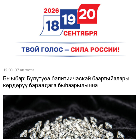
12:03, 07 августа
Быыбар: Бүлүтүөҥҥэ бэлитиичэскэй баартыйалары
көрдөрүү бэрээдэгэ быһаарылынна