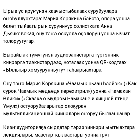
Ырыа үс көрүҥүнэн хаачыстыбалаах суруйуулара
оҥоһуллуохтара: Мария Корякина бэйэтэ, опера уонна
балет тыйаатырын сүрүннүүр солистката Анна
Дьячковская, ону тэҥэ оскуола оҕолорун уонна ыччат
толоруутугар.
Бырайыак түмүгүнэн аудиозапистарга түргэнник
киирэргэ тиэкистэрдээх, ноталаах уонна QR-кодтаах
«Ыллыыр хомуурунньугу» таһаарыахтара.
Ону тэҥэ Мария Корякина «Чаамык ньаан һээйэк» («Как
сурок Чаамык медведя перехитрил») уонна «Һамакан
Өлики» («Сказка о мудром Һамакане и хищной птице
Умул») остуоруйаларыгар олоҕуран
мультипликационнай киинэлэри оҥоруу былааннанар.
Киэҥ аудиторияҕа сырдатар тэрээһиннэри ыытыахтара:
лекциялары, маастар-кылаастары уонна төрүт