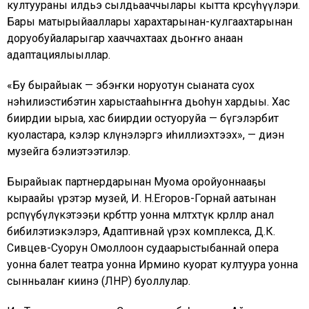
култуураны илдьэ сылдьааччылары кытта көрсүһүүлэри.
Бары матырыйааллары харахтарынан-кулгаахтарынан
доруобуйаларыгар хааччахтаах дьоҥҥо анаан
адаптациялыыллар.
«Бу бырайыак — эбэҥки норуотун сыаната суох
нэһилиэстибэтин харыстааһыҥҥа дьоһун хардыы. Хас
биирдии ырыа, хас биирдии остуоруйа — өбүгэлэрбит
куоластара, кэлэр көлүөнэлэргэ иһиллиэхтээх», — диэн
музейга бэлиэтээтилэр.
Бырайыак партнердарынан Муома оройуоннааҕы
кыраайы үөрэтэр музей, И. Н.Егоров-Горнай аатынан
өрөспүүбүлүкэтээҕи көрбөттөр уонна мөлтөхтүк көрөллөр анал
бибилэтиэкэлэрэ, Адаптивнай үөрэх комплекса, Д.К.
Сивцев-Суорун Омоллоон судаарыстыбаннай опера
уонна балет театра уонна Ирмино куорат култуура уонна
сынньалаҥ киинэ (ЛНР) буоллулар.