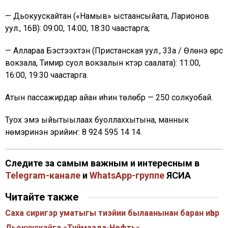
— Дьокуускайтан («Намыв» ыстаансыйата, Ларионов
уул., 16В): 09:00, 14:00, 18:30 чаастарга;
— Аллараа Бэстээхтэн (Пристанская уул., 33а / Өлүөнэ өрүс
вокзала, Тимир суол вокзалын күүтэр саалата): 11:00,
16:00, 19:30 чаастарга.
Атын пассажирдар айан иһин төлөбүр — 250 солкуобай.
Туох эмэ ыйытыылаах буоллаххытына, маннык
нүөмэринэн эрийиҥ: 8 924 595 14 14.
Следите за самым важным и интересным в
Telegram-канале
и
WhatsApp-группе
ЯСИА
Читайте также
Саха сиригэр уматыгы тиэйии былаанынан баран иһэр
Дьокуускайга «Туймаада-Нефть»