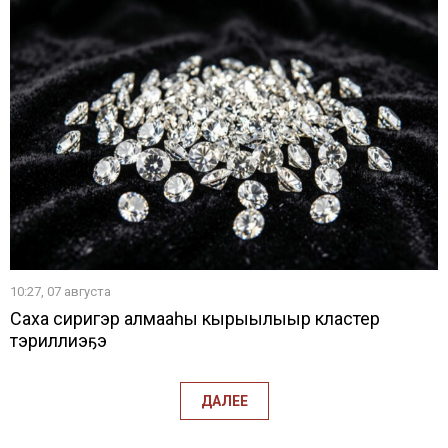
10:27, 07 августа
Саха сиригэр алмааһы кырыылыыр кластер
тэриллиэҕэ
ДАЛЕЕ