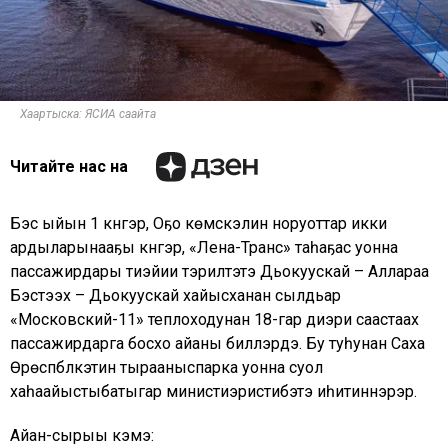
Хаартыска: ЯСИА саайта
Читайте нас на
Бэс ыйын 1 күнүгэр, Оҕо көмүскэлин норуоттар икки
ардыларынааҕы күнүгэр, «Лена-Транс» таһаҕас уонна
пассажирдары тиэйии тэрилтэтэ Дьокуускай – Аллараа
Бэстээх – Дьокуускай хайысханан сылдьар
«Московский-11» теплоходунан 18-гар диэри саастаах
пассажирдарга босхо айаны биллэрдэ. Бу туһунан Саха
Өрөспүүбүлүкэтин тырааныспарка уонна суол
хаһаайыстыбатыгар министиэристибэтэ иһитиннэрэр.
Айан-сырыы кэмэ: