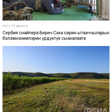
16:11, 07 августа
Сербия снайпера Берич Саха сирин ытааччыларын
бэлэмнэниилэрин үрдүктүк сыаналаата