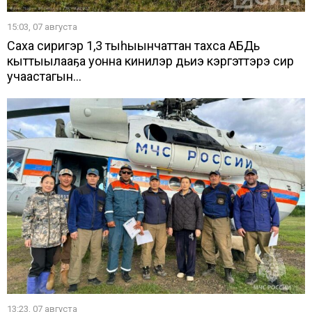
15:03, 07 августа
Саха сиригэр 1,3 тыһыынчаттан тахса АБДь
кыттыылааҕа уонна кинилэр дьиэ кэргэттэрэ сир
учаастагын...
13:23, 07 августа