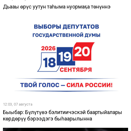
Дьааҥы өрүс уутун таһыма нуормаҕа төнүннэ
12:03, 07 августа
Быыбар: Бүлүтүөҥҥэ бэлитиичэскэй баартыйалары
көрдөрүү бэрээдэгэ быһаарылынна