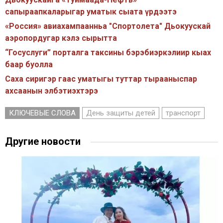
сапыраапкаларыгар уматык сыата үрдээтэ
«Россия» авиахампаанньа "Спортолета" Дьокуускай
аэропордугар кэлэ сырытта
“Госуслуги” порталга таксины бэрэбиэркэлиир кыах
баар буолла
Саха сиригэр гаас уматыгы туттар тырааныспар
ахсаанын элбэтиэхтэрэ
КЛЮЧЕВЫЕ СЛОВА
День защиты детей
транспорт
Другие новости