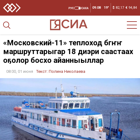
09.08
19°
$
82,17
€
94,84
«Московский-11» теплоход бүгүҥҥү
маршруттарыгар 18 диэри саастаах
оҕолор босхо айанныыллар
08:00, 01 июня
Текст:
Полина Николаева