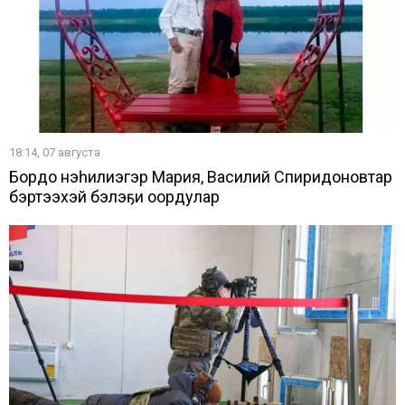
18:14, 07 августа
Бордоҥ нэһилиэгэр Мария, Василий Спиридоновтар
бэртээхэй бэлэҕи оҥордулар