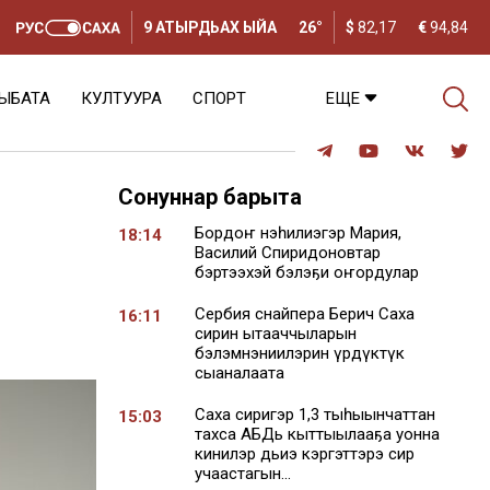
9 АТЫРДЬАХ ЫЙА
26°
$
82,17
€
94,84
ЫБАТА
КУЛТУУРА
СПОРТ
ЕЩЕ
Сонуннар барыта
Бордоҥ нэһилиэгэр Мария,
18:14
Василий Спиридоновтар
бэртээхэй бэлэҕи оҥордулар
Сербия снайпера Берич Саха
16:11
сирин ытааччыларын
бэлэмнэниилэрин үрдүктүк
сыаналаата
Саха сиригэр 1,3 тыһыынчаттан
15:03
тахса АБДь кыттыылааҕа уонна
кинилэр дьиэ кэргэттэрэ сир
учаастагын...