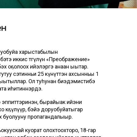
руобуйа харыстабылын
бэтэ иккис төгүлүн «Преображение»
эх оҕолоох ийэлэргэ анаан ыытар.
утуу сэтинньи 25 күнүттэн ахсынньы 1
 ыытыллар. Ол туһунан биэдэмистибэ
ата иһитиннэрдэ.
 эппиттэринэн, бырайыак ийэни
о көҕүлүүр, бэйэ доруобуйатыгар
х буолууну пропагандалыыр.
куускай куорат олохтоохторо, 18-гар