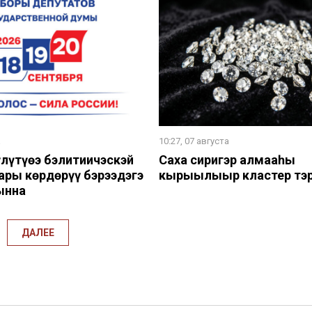
а
10:27, 07 августа
лүтүөҥҥэ бэлитиичэскэй
Саха сиригэр алмааһы
ры көрдөрүү бэрээдэгэ
кырыылыыр кластер тэр
ынна
ДАЛЕЕ