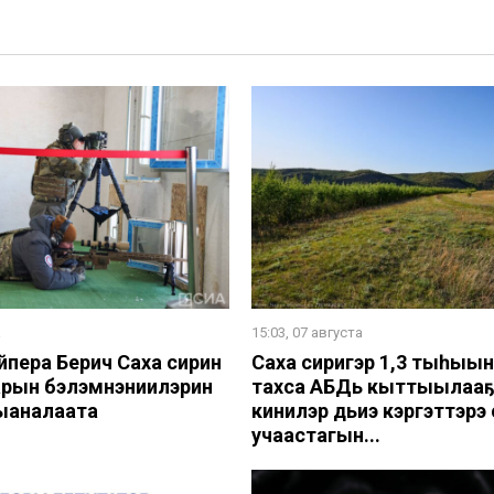
а
15:03, 07 августа
йпера Берич Саха сирин
Саха сиригэр 1,3 тыһыы
рын бэлэмнэниилэрин
тахса АБДь кыттыылааҕ
ыаналаата
кинилэр дьиэ кэргэттэрэ 
учаастагын...