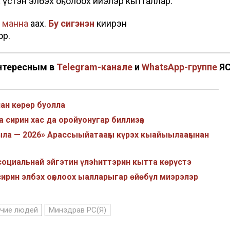
 үстэн элбэх оҕолоох ийэлэр кытталлар.
н
манна
аах.
Бу сигэнэн
киирэн
ор.
нтересным в
Telegram-канале
и
WhatsApp-группе
Я
нан көрөр буолла
 сирин хас да оройуонугар биллиэҕэ
ыла — 2026» Арассыыйатааҕы күрэх кыайыылааҕынан
социальнай эйгэтин үлэһиттэрин кытта көрүстэ
ирин элбэх оҕолоох ыалларыгар өйөбүл миэрэлэр
учие людей
Минздрав РС(Я)