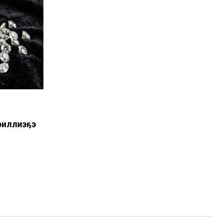
иллиэҕэ