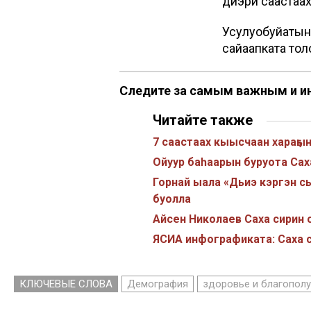
диэри саастаах
Усулуобуйаты
сайаапката тол
Следите за самым важным и и
Читайте также
7 саастаах кыысчаан хараҕы
Ойуур баһаарын буруота Саха
Горнай ыала «Дьиэ кэргэн с
буолла
Айсен Николаев Саха сирин 
ЯСИА инфографиката: Саха с
КЛЮЧЕВЫЕ СЛОВА
Демография
здоровье и благопол