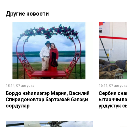
Другие новости
18:14, 07 августа
16:11, 07 август
Бордоҥ нэһилиэгэр Мария, Василий
Сербия сна
Спиридоновтар бэртээхэй бэлэҕи
ытааччыла
оҥордулар
үрдүктүк с