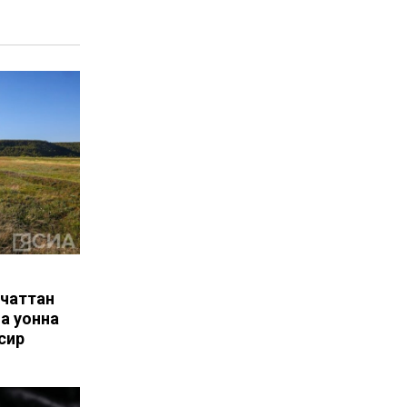
нчаттан
а уонна
сир