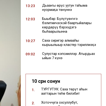
Дьааҥы өрүс уутун таһыма
13:23
нуормаҕа төнүннэ
Быыбар: Бүлүтүөҥҥэ
12:03
бэлитиичэскэй баартыйалары
көрдөрүү бэрээдэгэ
быһаарылынна
Саха сиригэр алмааһы
10:27
кырыылыыр кластер тэриллиэҕэ
Сулустар кэпсииллэр. Атырдьах
09:02
ыйын 7 күнэ
06 АВГУСТА
Саха сиринээҕи дьиэ-уот
16:12
ырыынагын туруга уларыйда —
10 сүрүн сонун
сыана түстэ
ТУРГУТУК: Саха төрүт аһын
1.
Саха сирин сорох
15:08
ааттарын төһө билэбит
оройуоннарыгар +30 кыраадыска
тиийэ сылыйыаҕа
Хоточчуга охсуллубут,
2.