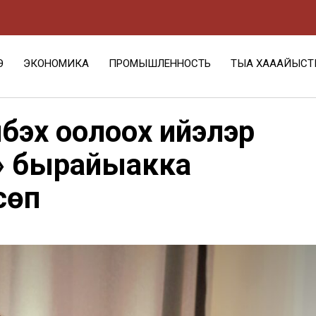
Э
ЭКОНОМИКА
ПРОМЫШЛЕННОСТЬ
ТЫА ХАҺААЙЫСТ
бэх оҕолоох ийэлэр
» бырайыакка
сөп