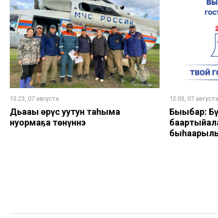
13:23, 07 августа
12:03, 07 август
Дьааҥы өрүс уутун таһыма
Быыбар: Бү
нуормаҕа төнүннэ
баартыйала
быһаарыл