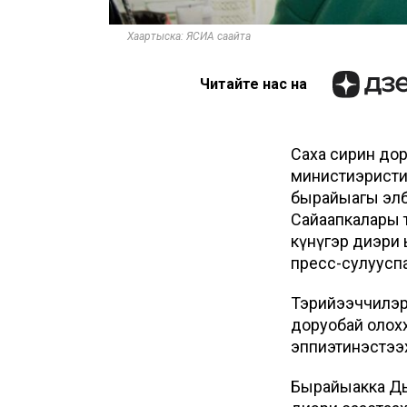
Хаартыска: ЯСИА саайта
Читайте нас на
Саха сирин до
министиэристи
бырайыагы элб
Сайаапкалары т
күнүгэр диэри
пресс-сулуусп
Тэрийээччилэр
доруобай олохх
эппиэтинэстээ
Бырайыакка Дьо