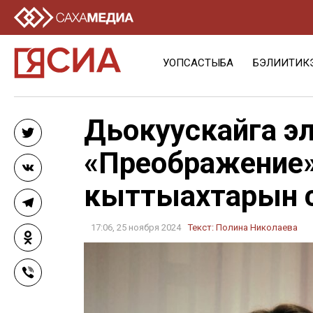
УОПСАСТЫБА
БЭЛИИТИК
Дьокуускайга эл
Twitter
«Преображение
VK
кыттыахтарын 
Telegram
17:06, 25 ноября 2024
Текст:
Полина Николаева
Odnoklassniki
Viber