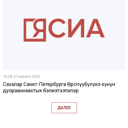
10:28, 27 апреля 2023
Сахалар Санкт-Петербурга Өрөспүүбүлүкэ күнүн
дуорааннаахтык бэлиэтээтилэр
ДАЛЕЕ