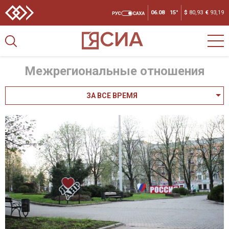
06.08
15°
$
80,93
€
93,19
Межрегиональные отношения
ЗА ВСЕ ВРЕМЯ