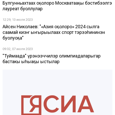
Булгунньахтаах оҕолоро Москватааҕы бэстибээлгэ
лауреат буоллулар
12:29, 13 июля 2023
Айсен Николаев: "«Азия оҕолоро» 2024 сылга
саамай киэҥ ыҥырыылаах спорт тэрээһининэн
буолуоҕа"
09:32, 07 июля 2023
"Туймаада" үөрэнээччилэр олимпиадаларыгар
бастакы ыһыаҕы ыстылар