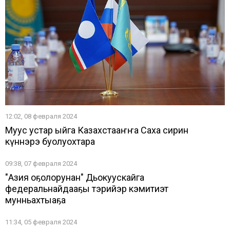
12:02, 08 февраля 2024
Муус устар ыйга Казахстааҥҥа Саха сирин
күннэрэ буолуохтара
09:38, 07 февраля 2024
"Азия оҕолорунан" Дьокуускайга
федеральнайдааҕы тэрийэр кэмитиэт
мунньахтыаҕа
11:34, 05 февраля 2024