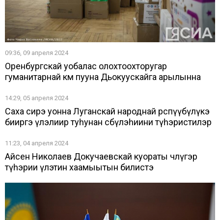
09:36, 09 апреля 2024
Оренбургскай уобалас олохтоохторугар
гуманитарнай көмө пууна Дьокуускайга арылынна
14:29, 05 апреля 2024
Саха сирэ уонна Луганскай народнай өрөспүүбүлүкэ
бииргэ үлэлиир туһунан сөбүлэһиини түһэристилэр
11:23, 04 апреля 2024
Айсен Николаев Докучаевскай куораты чөлүгэр
түһэрии үлэтин хаамыытын билистэ