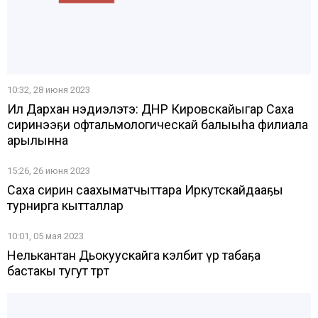
10:32, 28 июня 2023
Ил Дархан нэдиэлэтэ: ДНР Кировскайыгар Саха
сиринээҕи офтальмологическай балыыһа филиала
арылынна
15:26, 26 июня 2023
Саха сирин саахыматчыттара Иркутскайдааҕы
турнирга кытталлар
10:01, 05 мая 2023
Нелькантан Дьокуускайга кэлбит үөр табаҕа
бастакы тугут төрөөтө