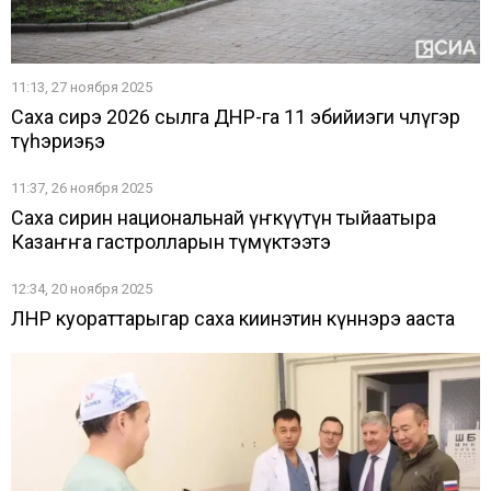
11:13, 27 ноября 2025
Саха сирэ 2026 сылга ДНР-га 11 эбийиэги чөлүгэр
түһэриэҕэ
11:37, 26 ноября 2025
Саха сирин национальнай үҥкүүтүн тыйаатыра
Казаҥҥа гастролларын түмүктээтэ
12:34, 20 ноября 2025
ЛНР куораттарыгар саха киинэтин күннэрэ ааста