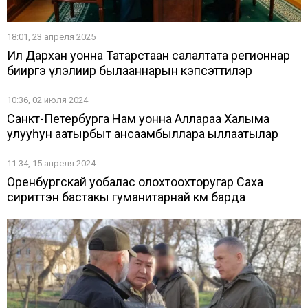
18:01, 23 апреля 2025
Ил Дархан уонна Татарстаан салалтата регионнар
бииргэ үлэлиир былааннарын кэпсэттилэр
10:36, 02 июля 2024
Санкт-Петербурга Нам уонна Аллараа Халыма
улууһун аатырбыт ансаамбыллара ыллаатылар
11:34, 15 апреля 2024
Оренбургскай уобалас олохтоохторугар Саха
сириттэн бастакы гуманитарнай көмө барда