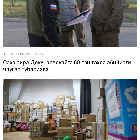
11:28, 09 апреля 2024
Саха сирэ Докучаевскайга 60-тан тахса эбийиэги
чөлүгэр түһэриэҕэ