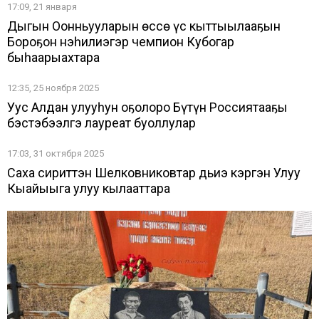
17:09, 21 января
Дыгын Оонньууларын өссө үс кыттыылааҕын
Бороҕон нэһилиэгэр чемпион Кубогар
быһаарыахтара
12:35, 25 ноября 2025
Уус Алдан улууһун оҕолоро Бүтүн Россиятааҕы
бэстэбээлгэ лауреат буоллулар
17:03, 31 октября 2025
Саха сириттэн Шелковниковтар дьиэ кэргэн Улуу
Кыайыыга улуу кылааттара