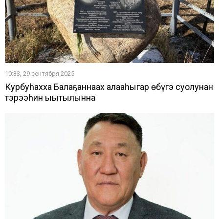
10:33, 29 сентября 2025
Курбуһахха Балаҕаннаах алааһыгар өбүгэ суолунан
тэрээһин ыытылынна