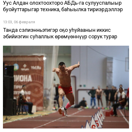
Уус Алдан олохтоохторо АБДь-га сулууспалыыр
буойуттарыгар техника, баһыылка тириэрдэллэр
13:03, 06 февраля
Танда сэлиэнньэтигэр оҕо уһуйаанын иккис
эбийиэгин суһаллык өрөмүөннүүр сорук турар