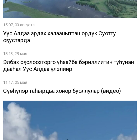
15:07, 03 августа
Уус Алдаҥҥа ардах халааныттан ордук Суотту
оҕустарда
18:13, 29 мая
Элбэх оҕолоохторго уһаайба бэриллиитин туһунан
дьаһал Уус Алдаҥҥа үлэлиир
11:17, 05 мая
Сүөһүлэр таһырдьа хонор буоллулар (видео)