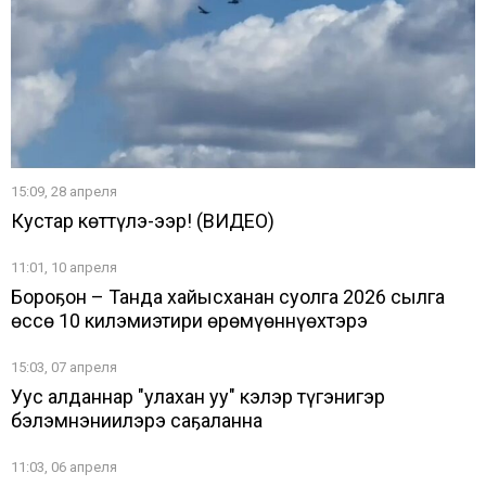
15:09, 28 апреля
Кустар көттүлэ-ээр! (ВИДЕО)
11:01, 10 апреля
Бороҕон – Танда хайысханан суолга 2026 сылга
өссө 10 килэмиэтири өрөмүөннүөхтэрэ
15:03, 07 апреля
Уус алданнар "улахан уу" кэлэр түгэнигэр
бэлэмнэниилэрэ саҕаланна
11:03, 06 апреля