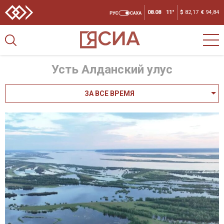
08.08
11°
$
82,17
€
94,84
Усть Алданский улус
ЗА ВСЕ ВРЕМЯ