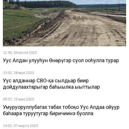
12:40, 04 июля 2025
Уус Алдан улууһун Өнөрүгэр суол оҥоһулла турар
13:03, 28 мая 2025
Уус алданнар СВО-ҕа сылдьар биир
дойдулаахтарыгар баһыылка ыыттылар
09:57, 13 мая 2025
Умуруоруллубатах табах тобоҕо Уус Алдаҥҥа ойуур
баһаара туруутугар биричиинэ буолла
14:03, 07 марта 2025