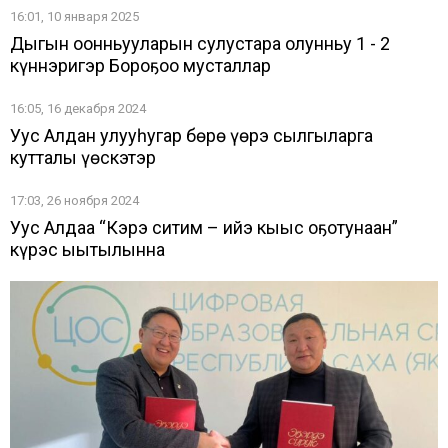
16:01, 10 января 2025
Дыгын оонньууларын сулустара олунньу 1 - 2
күннэригэр Бороҕоҥҥо мусталлар
16:05, 16 декабря 2024
Уус Алдан улууһугар бөрө үөрэ сылгыларга
кутталы үөскэтэр
17:03, 26 ноября 2024
Уус Алдаҥҥа “Кэрэ ситим – ийэ кыыс оҕотунаан”
күрэс ыытылынна