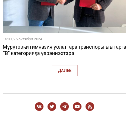
16:03, 25 октября 2024
Мүрүтээҕи гимназия уолаттара транспоры ыытарга
“В” категорияҕа үөрэниэхтэрэ
ДАЛЕЕ