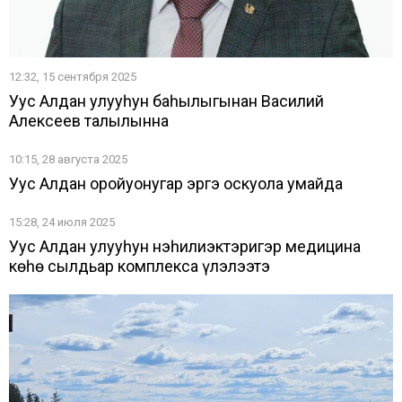
12:32, 15 сентября 2025
Уус Алдан улууһун баһылыгынан Василий
Алексеев талылынна
10:15, 28 августа 2025
Уус Алдан оройуонугар эргэ оскуола умайда
15:28, 24 июля 2025
Уус Алдан улууһун нэһилиэктэригэр медицина
көһө сылдьар комплекса үлэлээтэ