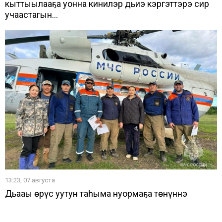
кыттыылааҕа уонна кинилэр дьиэ кэргэттэрэ сир
учаастагын...
13:23, 07 августа
Дьааҥы өрүс уутун таһыма нуормаҕа төнүннэ