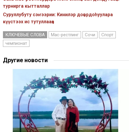
турнирга кытталлар
Суруллубуту сэҥээрии: Кинилэр доҕордоһуулара
күүстээх ис тутуллааҕа
КЛЮЧЕВЫЕ СЛОВА
Мас-рестлинг
Сочи
Спорт
чемпионат
Другие новости