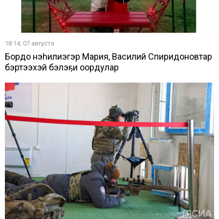
18:14, 07 августа
Бордоҥ нэһилиэгэр Мария, Василий Спиридоновтар
бэртээхэй бэлэҕи оҥордулар