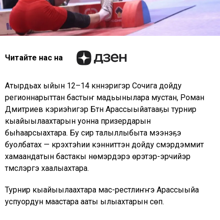
Читайте нас на
Атырдьах ыйын 12–14 күннэригэр Сочига дойду
регионнарыттан бастыҥ мадьынылара мустан, Роман
Дмитриев кэриэһигэр Бүтүн Арассыыйатааҕы турнир
кыайыылаахтарын уонна призердарын
быһаарсыахтара. Бу сир талыллыбыта мээнэҕэ
буолбатах — күрэхтэһии кэнниттэн дойду сүүмэрдэммит
хамаандатын бастакы нүөмэрдэрэ үөрэтэр-эрчийэр
түмсүүлэргэ хаалыахтара.
Турнир кыайыылаахтара мас-рестлиҥҥэ Арассыыйа
успуордун маастара ааты ылыахтарын сөп.