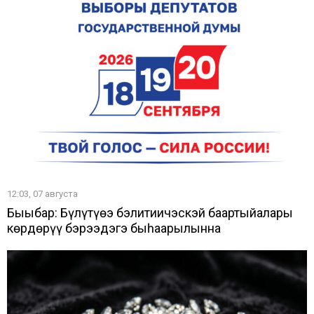
12:03, 07 августа
Быыбар: Бүлүтүөҥҥэ бэлитиичэскэй баартыйалары
көрдөрүү бэрээдэгэ быһаарылынна