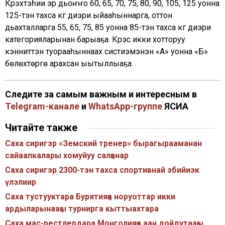
Күрэхтэһии эр дьоҥҥо 60, 65, 70, 75, 80, 90, 105, 125 уонна
125-тэн тахса кг диэри ыйааһыннарга, оттон
дьахталларга 55, 65, 75, 85 уонна 85-тэн тахса кг диэри
категорияларынан барыаҕа. Күрэс икки хотторуу
кэнниттэн туорааһыннаах систиэмэнэн «А» уонна «Б»
бөлөхтөргө арахсан ыытыллыаҕа.
Следите за самым важным и интересным в
Telegram-канале
и
WhatsApp-группе
ЯСИА
Читайте также
Саха сиригэр «Земский тренер» бырагырааманан
сайаапкалары хомуйуу салҕанар
Саха сиригэр 2300-тэн тахса спортивнай эбийиэк
үлэлиир
Саха тустууктара Бурятияҕа норуоттар икки
ардыларынааҕы турнирга кыттыахтара
Саха мас-рестлердара Монголияҕа аан дойдутааҕы