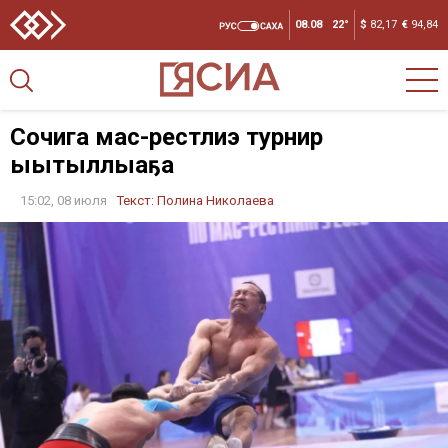
08.08
22°
$
82,17
€
94,84
Сочига мас-рестлиҥҥэ турнир
ыытыллыаҕа
15:02, 08 июля
Текст:
Полина Николаева