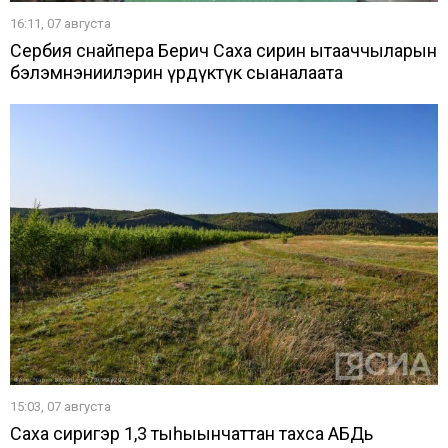
16:11, 07 августа
Сербия снайпера Берич Саха сирин ытааччыларын
бэлэмнэниилэрин үрдүктүк сыаналаата
15:03, 07 августа
Саха сиригэр 1,3 тыһыынчаттан тахса АБДь