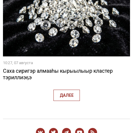
10:27, 07 августа
Саха сиригэр алмааһы кырыылыыр кластер
тэриллиэҕэ
ДАЛЕЕ