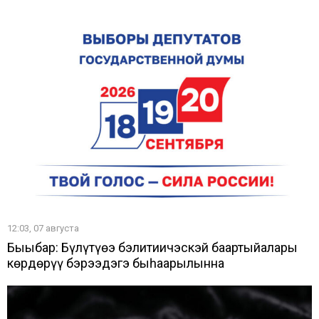
12:03, 07 августа
Быыбар: Бүлүтүөҥҥэ бэлитиичэскэй баартыйалары
көрдөрүү бэрээдэгэ быһаарылынна