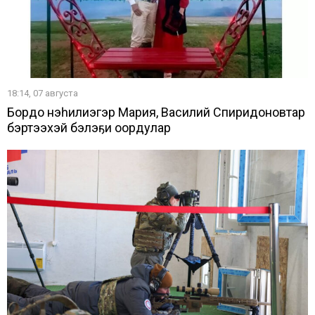
18:14, 07 августа
Бордоҥ нэһилиэгэр Мария, Василий Спиридоновтар
бэртээхэй бэлэҕи оҥордулар