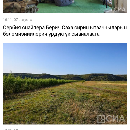
16:11, 07 августа
Сербия снайпера Берич Саха сирин ытааччыларын
бэлэмнэниилэрин үрдүктүк сыаналаата