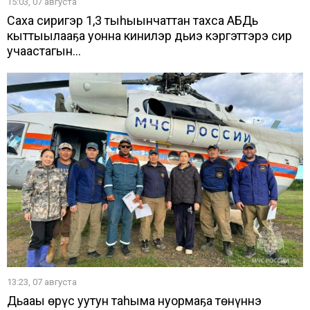
15:03, 07 августа
Саха сиригэр 1,3 тыһыынчаттан тахса АБДь
кыттыылааҕа уонна кинилэр дьиэ кэргэттэрэ сир
учаастагын...
13:23, 07 августа
Дьааҥы өрүс уутун таһыма нуормаҕа төнүннэ