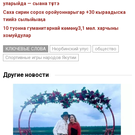
уларыйда — сыана түстэ
Саха сирин сорох оройуоннарыгар +30 кыраадыска
тиийэ сылыйыаҕа
10 туонна гуманитарнай көмөнү, 3,1 мөл. харчыны
хомуйдулар
КЛЮЧЕВЫЕ СЛОВА
Нюрбинский улус
общество
Спортивные игры народов Якутии
Другие новости