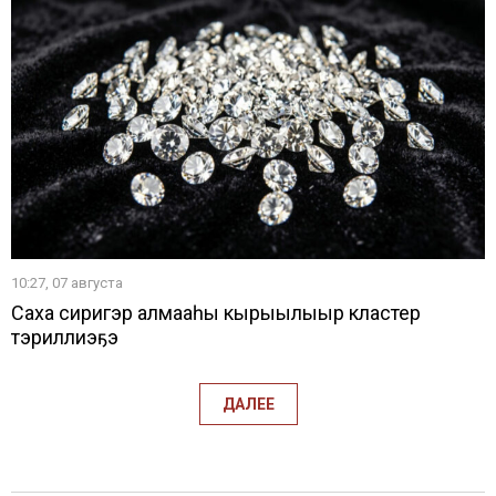
10:27, 07 августа
Саха сиригэр алмааһы кырыылыыр кластер
тэриллиэҕэ
ДАЛЕЕ