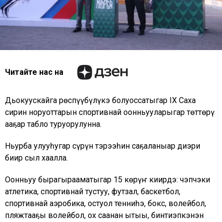
Читайте нас на
Дьокуускайга Өрөспүүбүлүкэ болуоссатыгар IX Саха
сирин норуоттарын спортивнай оонньууларыгар төттөрү
ааҕар табло туруорулунна.
Ньурба улууһугар сүрүн тэрээһин саҕаланыар диэри
биир сыл хаалла.
Оонньуу бырагырааматыгар 15 көрүҥ киирдэ: чэпчэки
атлетика, спортивнай тустуу, футзал, баскетбол,
спортивнай аэробика, остуол тенниһэ, бокс, волейбол,
пляжтааҕы волейбол, ох саанан ытыы, бинтиэпкэнэн