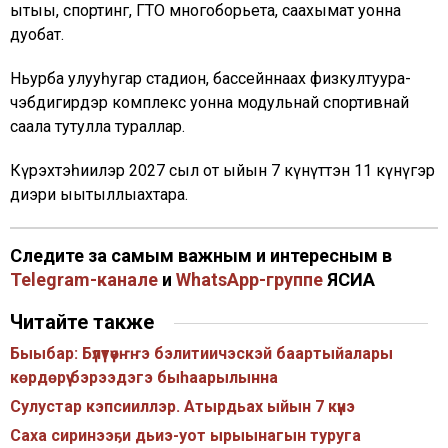
ытыы, спортинг, ГТО многоборьета, саахымат уонна
дуобат.
Ньурба улууһугар стадион, бассейннаах физкултуура-
чэбдигирдэр комплекс уонна модульнай спортивнай
саала тутулла тураллар.
Күрэхтэһиилэр 2027 сыл от ыйын 7 күнүттэн 11 күнүгэр
диэри ыытыллыахтара.
Следите за самым важным и интересным в
Telegram-канале
и
WhatsApp-группе
ЯСИА
Читайте также
Быыбар: Бүлүтүөҥҥэ бэлитиичэскэй баартыйалары
көрдөрүү бэрээдэгэ быһаарылынна
Сулустар кэпсииллэр. Атырдьах ыйын 7 күнэ
Саха сиринээҕи дьиэ-уот ырыынагын туруга