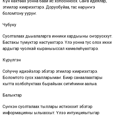
Күн көхтөөх уонна баай ис хоһоонноох. Саҥа идеялар,
этиилэр киириэхтэрэ. Доруобуйаҕа, тас көрүҥҥэ
болҕомтону ууруҥ.
Чубуку
Суолталаах дьыалаларга инники хардыыны оҥоруоххут.
Бастакы түмүктэр көстүөхтэрэ. Үлэ уонна тус олох икки
ардыгар чуолкай кыраныыссал көмөлөһүөхтэрэ.
Күрүлгэн
Соһуччу идиэйэлэр эбэтэр этиилэр киириэхтэрэ.
Болҕомтото суох хаалларымаҥ. Биир санаалаахтары
кытта холбоһуктаах бырайыак ситиһиини аҕалыа.
Балыктар
Сүҥкэн суолталаах тыллары истиэххит эбэтэр
информацияны ылыаххыт. Үлэҕэ интуицияҕытыгар