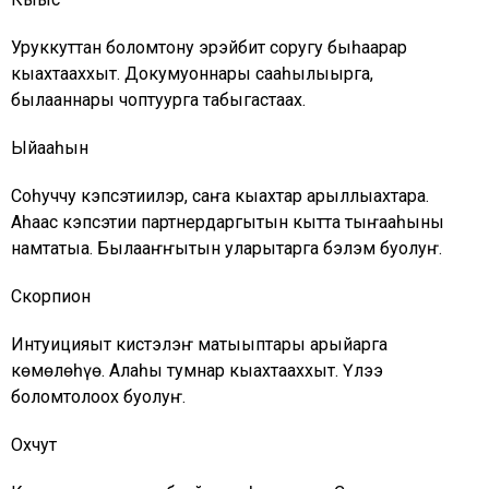
Уруккуттан болҕомтону эрэйбит соругу быһаарар
кыахтааххыт. Докумуоннары сааһылыырга,
былааннары чоптуурга табыгастаах.
Ыйааһын
Соһуччу кэпсэтиилэр, саҥа кыахтар арыллыахтара.
Аһаҕас кэпсэтии партнердаргытын кытта тыҥааһыны
намтатыа. Былааҥҥытын уларытарга бэлэм буолуҥ.
Скорпион
Интуицияҕыт кистэлэҥ матыыптары арыйарга
көмөлөһүө. Алҕаһы тумнар кыахтааххыт. Үлэҕэ
болҕомтолоох буолуҥ.
Охчут