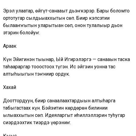
Эрэл улаатар, өйгүт-санааҕыт дьэҥкэрэр. Бары болҕомто
ортотугар сылдьыаххытын сөп. Биир кэпсэтии
былааҥҥытын уларытыан сөп, онон тулалыыр дьон
этэрин болҕойуҥ.
Араак
Күн Эйигинэн тыынар, Ый Игирэлэргэ — санааҕын таска
таһаараргар тоҕоостоох түгэн. Ис эйгэҕин уонна тас
алтыһыыгын тэҥниир ордук.
Хахай
Доҕоттордуун, биир санаалаахтардыын алтыһарга
табыгастаах күн. Бэйэҕитин көрдөрөн билинии
ылыаххытын сөп. Идеяларгыт иһиллэллэрин туһугар
сиэрдээхтик тиэрдэ үөрэниҥ.
Кыыс