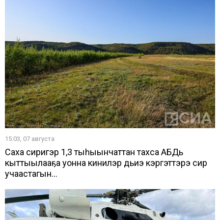
15:03, 07 августа
Саха сиригэр 1,3 тыһыынчаттан тахса АБДь
кыттыылааҕа уонна кинилэр дьиэ кэргэттэрэ сир
учаастагын...