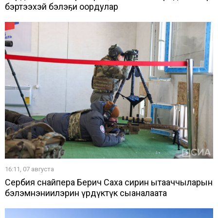
бэртээхэй бэлэҕи оҥордулар
16:11, 07 августа
Сербия снайпера Берич Саха сирин ытааччыларын
бэлэмнэниилэрин үрдүктүк сыаналаата