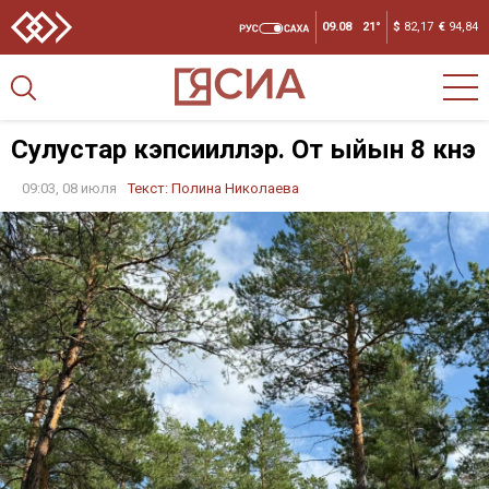
09.08
21°
$
82,17
€
94,84
Сулустар кэпсииллэр. От ыйын 8 күнэ
09:03, 08 июля
Текст:
Полина Николаева