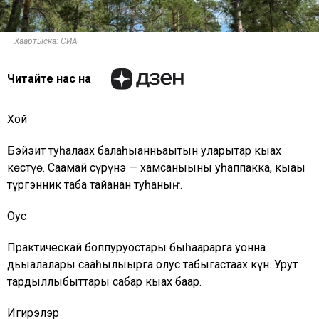
Хаартыска: СИА
Читайте нас на
Хой
Бэйэҕит туһалаах балаһыанньаҕытын уларытар кыах
көстүө. Саамай сүрүнэ — хамсаныыны уһаппакка, кыаҕы
түргэнник таба тайанан туһаныҥ.
Оҕус
Практическай боппуруостары быһаарарга уонна
дьыалалары сааһылыырга олус табыгастаах күн. Урут
тардыллыбыттары сабар кыах баар.
Игирэлэр