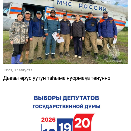
13:23, 07 августа
Дьааҥы өрүс уутун таһыма нуормаҕа төнүннэ