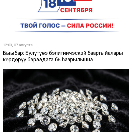
12:03, 07 августа
Быыбар: Бүлүтүөҥҥэ бэлитиичэскэй баартыйалары
көрдөрүү бэрээдэгэ быһаарылынна