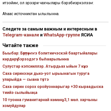
итэҕэйиҥ, ол эрээри чахчылары бэрэбиэркэлээҥ.
Аһаҕас источниктан ылылынна.
Следите за самым важным и интересным в
Telegram-канале
и
WhatsApp-группе
ЯСИА
Читайте также
Быыбар: Бүлүтүөҥҥэ бэлитиичэскэй баартыйалары
көрдөрүү бэрээдэгэ быһаарылынна
Сулустар кэпсииллэр. Атырдьах ыйын 7 күнэ
Саха сиринээҕи дьиэ-уот ырыынагын туруга
уларыйда — сыана түстэ
Саха сирин сорох оройуоннарыгар +30 кыраадыска
тиийэ сылыйыаҕа
10 туонна гуманитарнай көмөнү, 3,1 мөл. харчыны
хомуйдулар