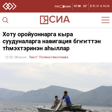
07.08
22°
$
81,41
€
94,06
Хоту оройуоннарга кыра
суудуналарга навигация бүгүҥҥүттэн
түһүмэхтэринэн аһыллар
12:03, 08 июня
Текст:
Полина Николаева