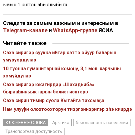
ыйын 1 күнүттэн аһыллыбыта.
Следите за самым важным и интересным в
Telegram-канале
и
WhatsApp-группе
ЯСИА
Читайте также
Саха сиригэр суукка иһигэр сэттэ ойуур баһаарын
умуруордулар
10 туонна гуманитарнай көмөнү, 3,1 мөл. харчыны
хомуйдулар
Саха сиригэр юкагирдар «Шахадьибэ»
бырааһынньыктарын бэлиэтиэхтэрэ
Саха сирин тимир суола Кытайга тахсыаҕа
Нам улууһун олохтоохторун тиэргэннэригэр эhэ киирдэ
КЛЮЧЕВЫЕ СЛОВА
Арктика
безопасность населения
Транспортная доступность