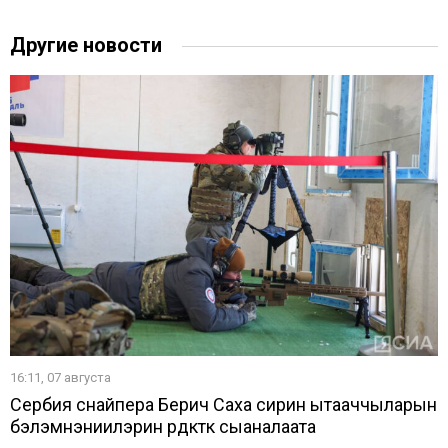
Другие новости
16:11, 07 августа
Сербия снайпера Берич Саха сирин ытааччыларын
бэлэмнэниилэрин үрдүктүк сыаналаата