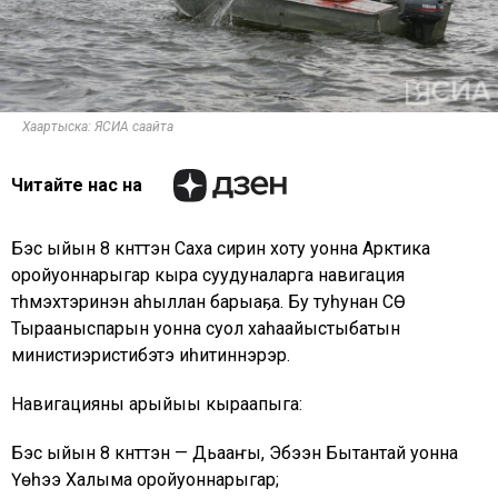
Хаартыска: ЯСИА саайта
Читайте нас на
Бэс ыйын 8 күнүттэн Саха сирин хоту уонна Арктика
оройуоннарыгар кыра суудуналарга навигация
түһүмэхтэринэн аһыллан барыаҕа. Бу туһунан СӨ
Тырааныспарын уонна суол хаһаайыстыбатын
министиэристибэтэ иһитиннэрэр.
Навигацияны арыйыы кыраапыга:
Бэс ыйын 8 күнүттэн — Дьааҥы, Эбээн Бытантай уонна
Үөһээ Халыма оройуоннарыгар;