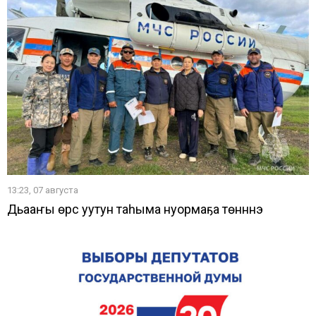
13:23, 07 августа
Дьааҥы өрүс уутун таһыма нуормаҕа төнүннэ