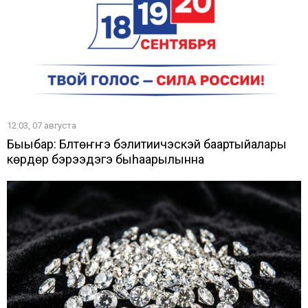
12:03, 07 августа
Быыбар: Бүлүтүөҥҥэ бэлитиичэскэй баартыйалары
көрдөрүү бэрээдэгэ быһаарылынна