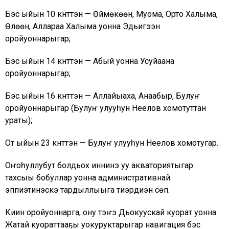
Бэс ыйын 10 күнүттэн — Өймөкөөн, Муома, Орто Халыма,
Өлөөн, Аллараа Халыма уонна Эдьигээн
оройуоннарыгар;
Бэс ыйын 14 күнүттэн — Абый уонна Усуйаана
оройуоннарыгар;
Бэс ыйын 16 күнүттэн — Аллайыаха, Анаабыр, Булуҥ
оройуоннарыгар (Булуҥ улууһун Неелов хомотуттан
ураты);
От ыйын 23 күнүттэн — Булуҥ улууһун Неелов хомотугар.
Оҥоһуллубут болдьох иннинэ уу акваториятыгар
тахсыы бобуллар уонна административнай
эппиэтинэскэ тардыллыыга тиэрдиэн сөп.
Киин оройуоннарга, ону тэҥэ Дьокуускай куорат уонна
Жатай куораттааҕы уокуруктарыгар навигация бэс