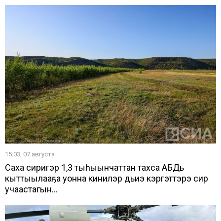
15:03, 07 августа
Саха сиригэр 1,3 тыһыынчаттан тахса АБДь
кыттыылааҕа уонна кинилэр дьиэ кэргэттэрэ сир
учаастагын...