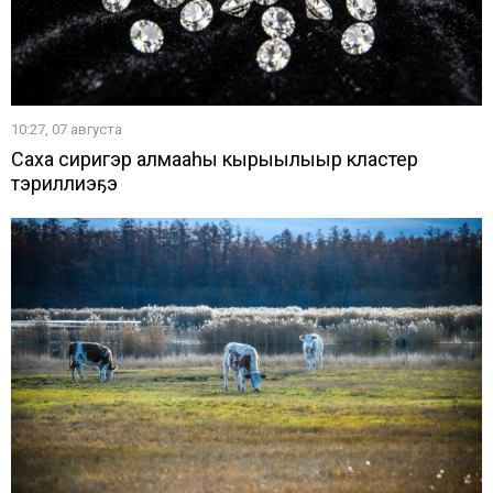
10:27, 07 августа
Саха сиригэр алмааһы кырыылыыр кластер
тэриллиэҕэ