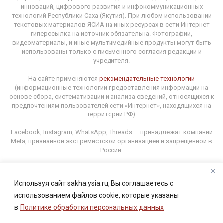
инноваций, цифрового развития и инфокоммуникационных
технологий Республики Саха (Якутия). При любом использовании
текстовых материалов ЯСИА на иных ресурсах в сети Интернет
гиперссылка на источник обязательна. Фотографии,
видеоматериалы, и иные мультимедийные продукты могут быть
использованы только с письменного согласия редакции и
учредителя.
На сайте применяются
рекомендательные технологии
(информационные технологии предоставления информации на
основе сбора, систематизации и анализа сведений, относящихся к
предпочтениям пользователей сети «Интернет», находящихся на
территории РФ).
Facebook, Instagram, WhatsApp, Threads — принадлежат компании
Meta, признанной экстремистской организацией и запрещенной в
России.
Используя сайт sakha.ysia.ru, Вы соглашаетесь с
Адрес редакции: 677000, г. Якутск, ул. Орджоникидзе, 31.
использованием файлов cookie, которые указаны
E-mail: ysia1@yandex.ru Телефон: (4112) 34-13-89
в
Политике обработки персональных данных